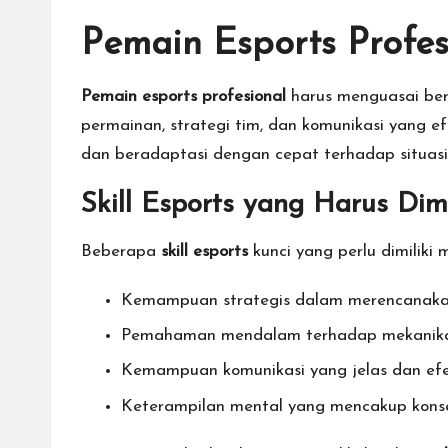
n
Pemain Esports Profes
a
l.
Pemain esports profesional
harus menguasai berb
permainan, strategi tim, dan komunikasi yang ef
dan beradaptasi dengan cepat terhadap situas
Skill Esports yang Harus Dimi
Beberapa
skill esports
kunci yang perlu dimiliki m
Kemampuan strategis dalam merencanakan
Pemahaman mendalam terhadap mekanika
Kemampuan komunikasi yang jelas dan efek
Keterampilan mental yang mencakup kons