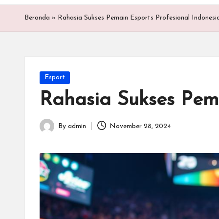
t
a
Beranda
»
Rahasia Sukses Pemain Esports Profesional Indonesi
r
G
Posted
Esport
a
in
Rahasia Sukses Pema
m
e
By
admin
November 28, 2024
Posted
by
E
s
p
o