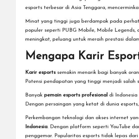
n
esports terbesar di Asia Tenggara, mencerminkan
I
Minat yang tinggi juga berdampak pada perhatia
n
populer seperti PUBG Mobile, Mobile Legends,
meningkat, peluang untuk meraih prestasi dalam
t
Mengapa Karir Esport
e
r
Karir esports
semakin menarik bagi banyak oran
Potensi pendapatan yang tinggi menjadi salah 
n
Banyak
pemain esports profesional
di Indonesia 
a
Dengan persaingan yang ketat di dunia esports,
si
Perkembangan teknologi dan akses internet yan
o
Indonesia
. Dengan platform seperti YouTube da
penggemar. Popularitas esports tidak lepas dar