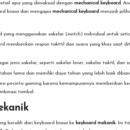
 detail apa yang dimaksud dengan
mechanical keyboard
. A
oard biasa dan mengapa
mechanical keyboard
menjadi pilih
d yang menggunakan sakelar (switch) individual untuk seti
oard memberikan respon takttil dan suara yang khas saat
 jenis sakelar, seperti sakelar linier, sakelar taktil, dan 
h tahan lama dan memiliki daya tahan yang lebih baik diba
 para pecinta gaming karena kemampuannya memberikan kec
mbinasi tombol.
ekanik
ng beralih dari keyboard biasa ke
keyboard mekanik.
Ini t