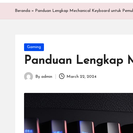
t
a
Beranda
»
Panduan Lengkap Mechanical Keyboard untuk Pemu
r
G
Posted
Gaming
a
in
Panduan Lengkap M
m
e
By
admin
March 22, 2024
Posted
by
E
s
p
o