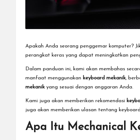
g
a
n
Apakah Anda seorang penggemar komputer? Jika
T
perangkat keras yang dapat meningkatkan pe
u
Dalam panduan ini, kami akan membahas secar
r
manfaat menggunakan
keyboard mekanik
, ber
mekanik
yang sesuai dengan anggaran Anda.
n
Kami juga akan memberikan rekomendasi
keybo
a
juga akan memberikan ulasan tentang keyboard
m
Apa Itu Mechanical K
e