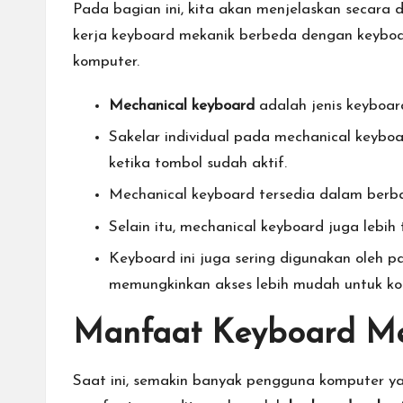
n
Pada bagian ini, kita akan menjelaskan secara
kerja keyboard mekanik berbeda dengan keyb
I
komputer.
n
Mechanical keyboard
adalah jenis keyboar
t
Sakelar individual pada mechanical keyb
ketika tombol sudah aktif.
e
Mechanical keyboard tersedia dalam berbagai
r
Selain itu, mechanical keyboard juga lebi
n
Keyboard ini juga sering digunakan oleh
memungkinkan akses lebih mudah untuk ko
a
si
Manfaat Keyboard M
o
Saat ini, semakin banyak pengguna komputer ya