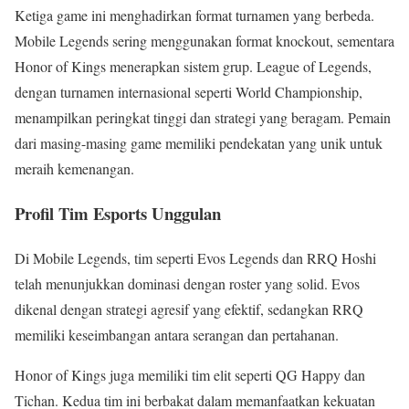
Ketiga game ini menghadirkan format turnamen yang berbeda.
Mobile Legends sering menggunakan format knockout, sementara
Honor of Kings menerapkan sistem grup. League of Legends,
dengan turnamen internasional seperti World Championship,
menampilkan peringkat tinggi dan strategi yang beragam. Pemain
dari masing-masing game memiliki pendekatan yang unik untuk
meraih kemenangan.
Profil Tim Esports Unggulan
Di Mobile Legends, tim seperti Evos Legends dan RRQ Hoshi
telah menunjukkan dominasi dengan roster yang solid. Evos
dikenal dengan strategi agresif yang efektif, sedangkan RRQ
memiliki keseimbangan antara serangan dan pertahanan.
Honor of Kings juga memiliki tim elit seperti QG Happy dan
Tichan. Kedua tim ini berbakat dalam memanfaatkan kekuatan