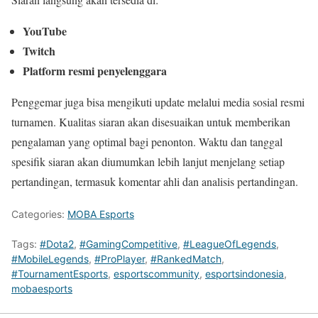
YouTube
Twitch
Platform resmi penyelenggara
Penggemar juga bisa mengikuti update melalui media sosial resmi
turnamen. Kualitas siaran akan disesuaikan untuk memberikan
pengalaman yang optimal bagi penonton. Waktu dan tanggal
spesifik siaran akan diumumkan lebih lanjut menjelang setiap
pertandingan, termasuk komentar ahli dan analisis pertandingan.
Categories:
MOBA Esports
Tags:
#Dota2
,
#GamingCompetitive
,
#LeagueOfLegends
,
#MobileLegends
,
#ProPlayer
,
#RankedMatch
,
#TournamentEsports
,
esportscommunity
,
esportsindonesia
,
mobaesports