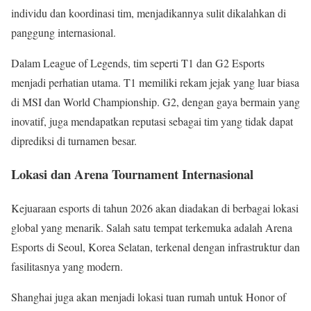
individu dan koordinasi tim, menjadikannya sulit dikalahkan di
panggung internasional.
Dalam League of Legends, tim seperti T1 dan G2 Esports
menjadi perhatian utama. T1 memiliki rekam jejak yang luar biasa
di MSI dan World Championship. G2, dengan gaya bermain yang
inovatif, juga mendapatkan reputasi sebagai tim yang tidak dapat
diprediksi di turnamen besar.
Lokasi dan Arena Tournament Internasional
Kejuaraan esports di tahun 2026 akan diadakan di berbagai lokasi
global yang menarik. Salah satu tempat terkemuka adalah Arena
Esports di Seoul, Korea Selatan, terkenal dengan infrastruktur dan
fasilitasnya yang modern.
Shanghai juga akan menjadi lokasi tuan rumah untuk Honor of