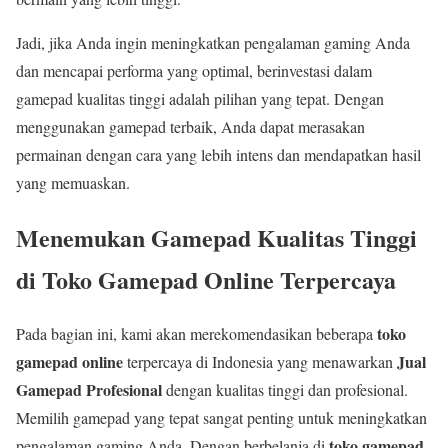
Jadi, jika Anda ingin meningkatkan pengalaman gaming Anda
dan mencapai performa yang optimal, berinvestasi dalam
gamepad kualitas tinggi adalah pilihan yang tepat. Dengan
menggunakan gamepad terbaik, Anda dapat merasakan
permainan dengan cara yang lebih intens dan mendapatkan hasil
yang memuaskan.
Menemukan Gamepad Kualitas Tinggi
di Toko Gamepad Online Terpercaya
toko
Pada bagian ini, kami akan merekomendasikan beberapa
gamepad online
Jual
terpercaya di Indonesia yang menawarkan
Gamepad Profesional
dengan kualitas tinggi dan profesional.
Memilih gamepad yang tepat sangat penting untuk meningkatkan
toko gamepad
pengalaman gaming Anda. Dengan berbelanja di