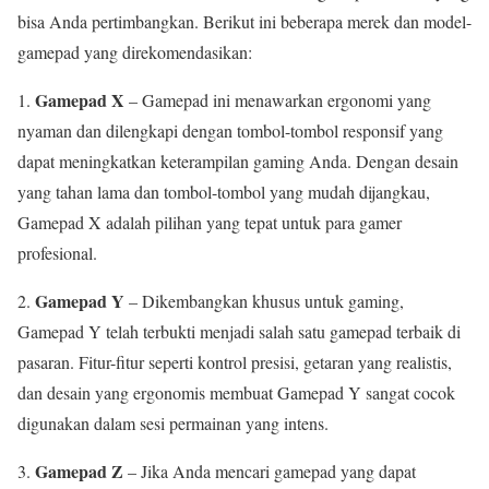
bisa Anda pertimbangkan. Berikut ini beberapa merek dan model-
gamepad yang direkomendasikan:
Gamepad X
1.
– Gamepad ini menawarkan ergonomi yang
nyaman dan dilengkapi dengan tombol-tombol responsif yang
dapat meningkatkan keterampilan gaming Anda. Dengan desain
yang tahan lama dan tombol-tombol yang mudah dijangkau,
Gamepad X adalah pilihan yang tepat untuk para gamer
profesional.
Gamepad Y
2.
– Dikembangkan khusus untuk gaming,
Gamepad Y telah terbukti menjadi salah satu gamepad terbaik di
pasaran. Fitur-fitur seperti kontrol presisi, getaran yang realistis,
dan desain yang ergonomis membuat Gamepad Y sangat cocok
digunakan dalam sesi permainan yang intens.
Gamepad Z
3.
– Jika Anda mencari gamepad yang dapat