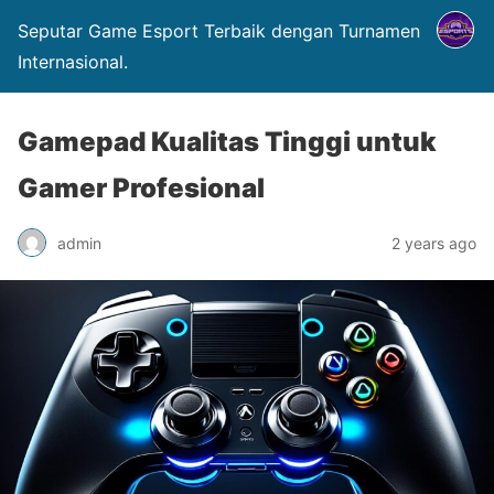
Seputar Game Esport Terbaik dengan Turnamen
Internasional.
Gamepad Kualitas Tinggi untuk
Gamer Profesional
admin
2 years ago