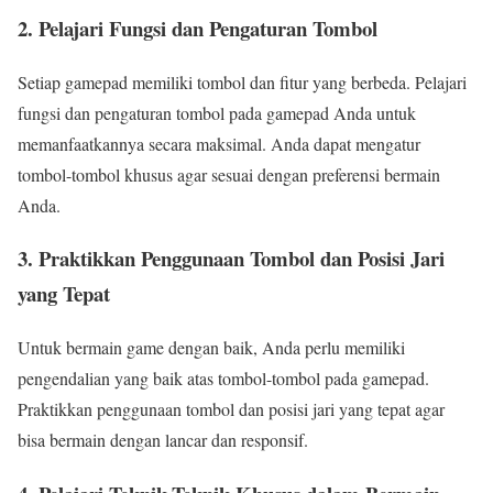
2. Pelajari Fungsi dan Pengaturan Tombol
Setiap gamepad memiliki tombol dan fitur yang berbeda. Pelajari
fungsi dan pengaturan tombol pada gamepad Anda untuk
memanfaatkannya secara maksimal. Anda dapat mengatur
tombol-tombol khusus agar sesuai dengan preferensi bermain
Anda.
3. Praktikkan Penggunaan Tombol dan Posisi Jari
yang Tepat
Untuk bermain game dengan baik, Anda perlu memiliki
pengendalian yang baik atas tombol-tombol pada gamepad.
Praktikkan penggunaan tombol dan posisi jari yang tepat agar
bisa bermain dengan lancar dan responsif.