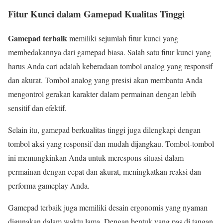
Fitur Kunci dalam Gamepad Kualitas Tinggi
Gamepad terbaik
memiliki sejumlah fitur kunci yang
membedakannya dari gamepad biasa. Salah satu fitur kunci yang
harus Anda cari adalah keberadaan tombol analog yang responsif
dan akurat. Tombol analog yang presisi akan membantu Anda
mengontrol gerakan karakter dalam permainan dengan lebih
sensitif dan efektif.
Selain itu, gamepad berkualitas tinggi juga dilengkapi dengan
tombol aksi yang responsif dan mudah dijangkau. Tombol-tombol
ini memungkinkan Anda untuk merespons situasi dalam
permainan dengan cepat dan akurat, meningkatkan reaksi dan
performa gameplay Anda.
Gamepad terbaik juga memiliki desain ergonomis yang nyaman
digunakan dalam waktu lama. Dengan bentuk yang pas di tangan