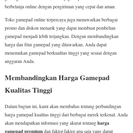
berbelanja online dengan pengiriman yang cepat dan aman.
Toko gamepad online terpercaya juga menawarkan berbagai
promo dan diskon menarik yang dapat membuat pembelian
gamepad menjadi lebih terjangkau. Dengan membandingkan
harga dan fitur gamepad yang ditawarkan, Anda dapat
menemukan gamepad berkualitas tinggi yang sesuai dengan
anggaran Anda.
Membandingkan Harga Gamepad
Kualitas Tinggi
Dalam bagian ini, kami akan membahas tentang perbandingan
harga gamepad kualitas tinggi dari berbagai merek terkenal. Anda
harga
akan mendapatkan informasi yang akurat tentang
gamepad premium
dan faktor-faktor apa saja yang dapat