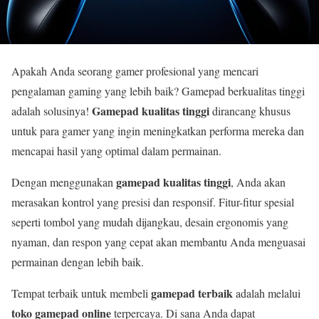
Apakah Anda seorang gamer profesional yang mencari
pengalaman gaming yang lebih baik? Gamepad berkualitas tinggi
Gamepad kualitas tinggi
adalah solusinya!
dirancang khusus
untuk para gamer yang ingin meningkatkan performa mereka dan
mencapai hasil yang optimal dalam permainan.
gamepad kualitas tinggi
Dengan menggunakan
, Anda akan
merasakan kontrol yang presisi dan responsif. Fitur-fitur spesial
seperti tombol yang mudah dijangkau, desain ergonomis yang
nyaman, dan respon yang cepat akan membantu Anda menguasai
permainan dengan lebih baik.
gamepad terbaik
Tempat terbaik untuk membeli
adalah melalui
toko gamepad online
terpercaya. Di sana Anda dapat