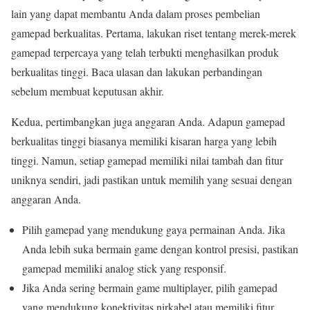
lain yang dapat membantu Anda dalam proses pembelian
gamepad berkualitas. Pertama, lakukan riset tentang merek-merek
gamepad terpercaya yang telah terbukti menghasilkan produk
berkualitas tinggi. Baca ulasan dan lakukan perbandingan
sebelum membuat keputusan akhir.
Kedua, pertimbangkan juga anggaran Anda. Adapun gamepad
berkualitas tinggi biasanya memiliki kisaran harga yang lebih
tinggi. Namun, setiap gamepad memiliki nilai tambah dan fitur
uniknya sendiri, jadi pastikan untuk memilih yang sesuai dengan
anggaran Anda.
Pilih gamepad yang mendukung gaya permainan Anda. Jika
Anda lebih suka bermain game dengan kontrol presisi, pastikan
gamepad memiliki analog stick yang responsif.
Jika Anda sering bermain game multiplayer, pilih gamepad
yang mendukung konektivitas nirkabel atau memiliki fitur