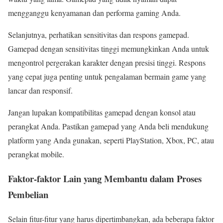
mengganggu kenyamanan dan performa gaming Anda.
Selanjutnya, perhatikan sensitivitas dan respons gamepad.
Gamepad dengan sensitivitas tinggi memungkinkan Anda untuk
mengontrol pergerakan karakter dengan presisi tinggi. Respons
yang cepat juga penting untuk pengalaman bermain game yang
lancar dan responsif.
Jangan lupakan kompatibilitas gamepad dengan konsol atau
perangkat Anda. Pastikan gamepad yang Anda beli mendukung
platform yang Anda gunakan, seperti PlayStation, Xbox, PC, atau
perangkat mobile.
Faktor-faktor Lain yang Membantu dalam Proses
Pembelian
Selain fitur-fitur yang harus dipertimbangkan, ada beberapa faktor