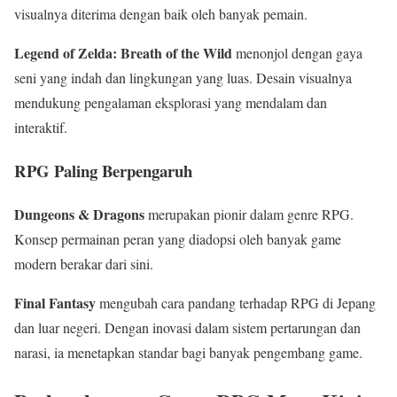
visualnya diterima dengan baik oleh banyak pemain.
Legend of Zelda: Breath of the Wild
menonjol dengan gaya
seni yang indah dan lingkungan yang luas. Desain visualnya
mendukung pengalaman eksplorasi yang mendalam dan
interaktif.
RPG Paling Berpengaruh
Dungeons & Dragons
merupakan pionir dalam genre RPG.
Konsep permainan peran yang diadopsi oleh banyak game
modern berakar dari sini.
Final Fantasy
mengubah cara pandang terhadap RPG di Jepang
dan luar negeri. Dengan inovasi dalam sistem pertarungan dan
narasi, ia menetapkan standar bagi banyak pengembang game.