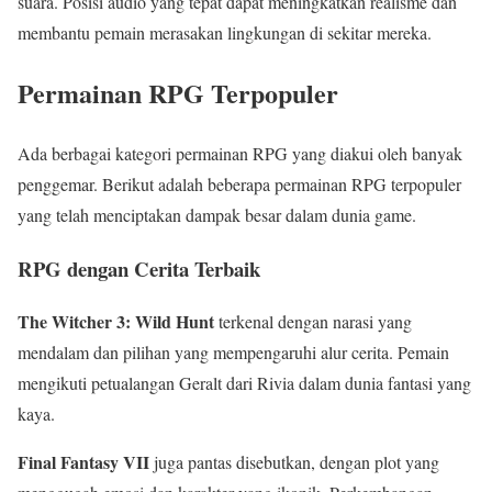
suara. Posisi audio yang tepat dapat meningkatkan realisme dan
membantu pemain merasakan lingkungan di sekitar mereka.
Permainan RPG Terpopuler
Ada berbagai kategori permainan RPG yang diakui oleh banyak
penggemar. Berikut adalah beberapa permainan RPG terpopuler
yang telah menciptakan dampak besar dalam dunia game.
RPG dengan Cerita Terbaik
The Witcher 3: Wild Hunt
terkenal dengan narasi yang
mendalam dan pilihan yang mempengaruhi alur cerita. Pemain
mengikuti petualangan Geralt dari Rivia dalam dunia fantasi yang
kaya.
Final Fantasy VII
juga pantas disebutkan, dengan plot yang