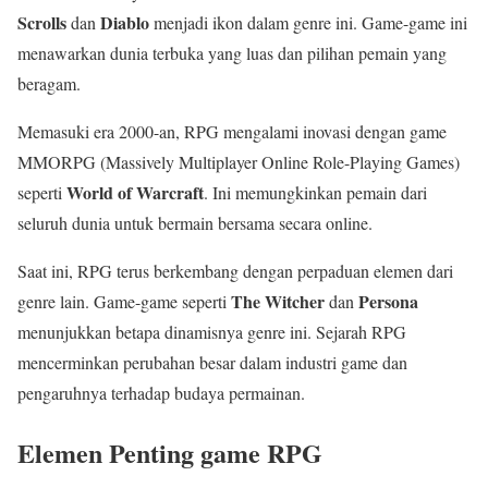
Scrolls
Diablo
dan
menjadi ikon dalam genre ini. Game-game ini
menawarkan dunia terbuka yang luas dan pilihan pemain yang
beragam.
Memasuki era 2000-an, RPG mengalami inovasi dengan game
MMORPG (Massively Multiplayer Online Role-Playing Games)
World of Warcraft
seperti
. Ini memungkinkan pemain dari
seluruh dunia untuk bermain bersama secara online.
Saat ini, RPG terus berkembang dengan perpaduan elemen dari
The Witcher
Persona
genre lain. Game-game seperti
dan
menunjukkan betapa dinamisnya genre ini. Sejarah RPG
mencerminkan perubahan besar dalam industri game dan
pengaruhnya terhadap budaya permainan.
Elemen Penting game RPG