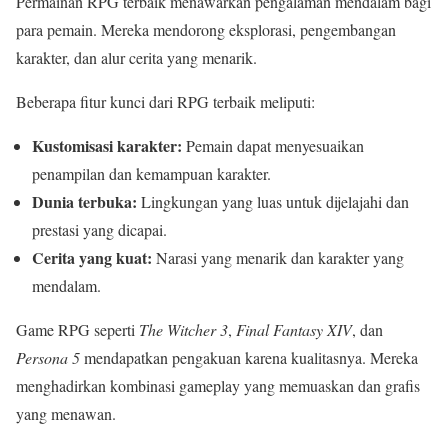
Permainan RPG terbaik menawarkan pengalaman mendalam bagi
para pemain. Mereka mendorong eksplorasi, pengembangan
karakter, dan alur cerita yang menarik.
Beberapa fitur kunci dari RPG terbaik meliputi:
Kustomisasi karakter:
Pemain dapat menyesuaikan
penampilan dan kemampuan karakter.
Dunia terbuka:
Lingkungan yang luas untuk dijelajahi dan
prestasi yang dicapai.
Cerita yang kuat:
Narasi yang menarik dan karakter yang
mendalam.
Game RPG seperti
The Witcher 3
,
Final Fantasy XIV
, dan
Persona 5
mendapatkan pengakuan karena kualitasnya. Mereka
menghadirkan kombinasi gameplay yang memuaskan dan grafis
yang menawan.