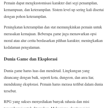
Pemain dapat mengkustomisasi karakter dari segi penampilan,
kemampuan, dan keterampilan. Sistem level up sering kali disertai
dengan pohon keterampilan.
Peningkatan keterampilan dan stat memungkinkan pemain untuk
merasakan kemajuan. Beberapa game juga menawarkan opsi
moral atau alur cerita berdasarkan pilihan karakter, meningkatkan
kedalaman pengalaman.
Dunia Game dan Eksplorasi
Dunia game harus luas dan mendetail. Lingkungan yang
dirancang dengan baik, seperti kota, dungeon, dan area liar,
mendukung eksplorasi. Pemain harus merasa terlibat dalam dunia
tersebut.
RPG yang sukses menyediakan banyak rahasia dan misi