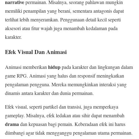
narrative
permainan. Misalnya, seorang pahlawan mungkin
memiliki penampilan yang berani, sementara antagonis dapat
terlihat lebih menyeramkan. Penggunaan detail kecil seperti
aksesori atau fitur wajah juga menambah kedalaman pada
karakter.
Efek Visual Dan Animasi
hidup
Animasi memberikan
pada karakter dan lingkungan dalam
game RPG. Animasi yang halus dan responsif meningkatkan
pengalaman pengguna. Mereka memungkinkan interaksi yang
dinamis antara karakter dan dunia permainan.
Efek visual, seperti partikel dan transisi, juga memperkaya
gameplay. Misalnya, efek ledakan atau sihir dapat menambah
drama
dan kepuasan bagi pemain. Keberadaan efek ini harus
diimbangi agar tidak mengganggu pengalaman utama permainan.