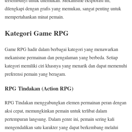
tersembunyi untuk ditemukan. Mekanisme eksplorasi ini,
dilengkapi dengan grafis yang memukau, sangat penting untuk
mempertahankan minat pemain.
Kategori Game RPG
Game RPG hadir dalam berbagai kategori yang menawarkan
mekanisme permainan dan pengalaman yang berbeda. Setiap
kategori memiliki ciri khasnya yang menarik dan dapat memenuhi
preferensi pemain yang beragam.
RPG Tindakan (Action RPG)
RPG Tindakan menggabungkan elemen permainan peran dengan
aksi cepat, memungkinkan pemain untuk terlibat dalam
pertempuran langsung. Dalam genre ini, pemain sering kali
mengendalikan satu karakter yang dapat berkembang melalui