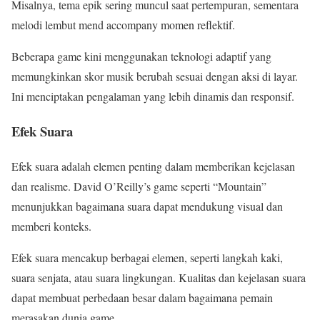
Misalnya, tema epik sering muncul saat pertempuran, sementara
melodi lembut mend accompany momen reflektif.
Beberapa game kini menggunakan teknologi adaptif yang
memungkinkan skor musik berubah sesuai dengan aksi di layar.
Ini menciptakan pengalaman yang lebih dinamis dan responsif.
Efek Suara
Efek suara adalah elemen penting dalam memberikan kejelasan
dan realisme. David O’Reilly’s game seperti “Mountain”
menunjukkan bagaimana suara dapat mendukung visual dan
memberi konteks.
Efek suara mencakup berbagai elemen, seperti langkah kaki,
suara senjata, atau suara lingkungan. Kualitas dan kejelasan suara
dapat membuat perbedaan besar dalam bagaimana pemain
merasakan dunia game.