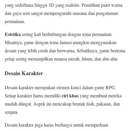
yang sederhana hingga 3D yang realistis. Pemilihan palet warna
dan gaya seni sangat mempengaruhi suasana dan pengalaman
permainan.
Estetika
sering kali berhubungan dengan tema permainan.
Misalnya, game dengan tema fantasi mungkin menggunakan
desain yang lebih cerah dan berwarna. Sebaliknya, game bertema
gelap sering menampilkan nuansa merah, hitam, dan abu-abu.
Desain Karakter
Desain karakter merupakan elemen kunci dalam game RPG.
ciri khas
Setiap karakter harus memiliki
yang membuat mereka
mudah diingat. Aspek ini mencakup bentuk fisik, pakaian, dan
senjata.
Desain karakter juga harus berfungsi untuk memperkuat