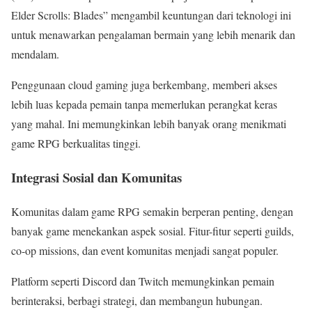
Elder Scrolls: Blades” mengambil keuntungan dari teknologi ini
untuk menawarkan pengalaman bermain yang lebih menarik dan
mendalam.
Penggunaan cloud gaming juga berkembang, memberi akses
lebih luas kepada pemain tanpa memerlukan perangkat keras
yang mahal. Ini memungkinkan lebih banyak orang menikmati
game RPG berkualitas tinggi.
Integrasi Sosial dan Komunitas
Komunitas dalam game RPG semakin berperan penting, dengan
banyak game menekankan aspek sosial. Fitur-fitur seperti guilds,
co-op missions, dan event komunitas menjadi sangat populer.
Platform seperti Discord dan Twitch memungkinkan pemain
berinteraksi, berbagi strategi, dan membangun hubungan.