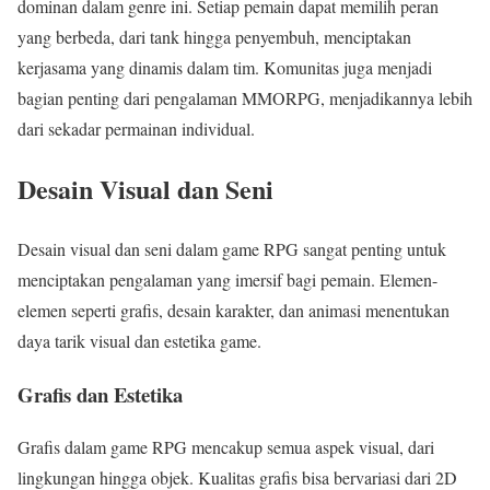
dominan dalam genre ini. Setiap pemain dapat memilih peran
yang berbeda, dari tank hingga penyembuh, menciptakan
kerjasama yang dinamis dalam tim. Komunitas juga menjadi
bagian penting dari pengalaman MMORPG, menjadikannya lebih
dari sekadar permainan individual.
Desain Visual dan Seni
Desain visual dan seni dalam game RPG sangat penting untuk
menciptakan pengalaman yang imersif bagi pemain. Elemen-
elemen seperti grafis, desain karakter, dan animasi menentukan
daya tarik visual dan estetika game.
Grafis dan Estetika
Grafis dalam game RPG mencakup semua aspek visual, dari
lingkungan hingga objek. Kualitas grafis bisa bervariasi dari 2D