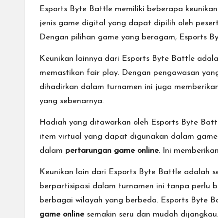
n
Esports Byte Battle memiliki beberapa keunika
a
jenis game digital yang dapat dipilih oleh pes
Dengan pilihan game yang beragam, Esports By
l.
Keunikan lainnya dari Esports Byte Battle adal
memastikan fair play. Dengan pengawasan yang 
dihadirkan dalam turnamen ini juga memberika
yang sebenarnya.
Hadiah yang ditawarkan oleh Esports Byte Batt
item virtual yang dapat digunakan dalam game.
dalam
pertarungan game online
. Ini memberika
Keunikan lain dari Esports Byte Battle adalah 
berpartisipasi dalam turnamen ini tanpa perlu ber
berbagai wilayah yang berbeda. Esports Byte B
game online
semakin seru dan mudah dijangkau