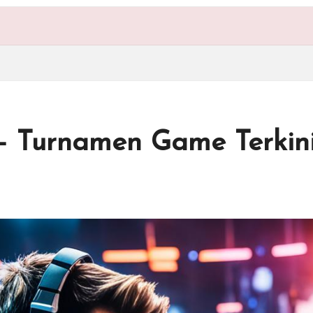
 – Turnamen Game Terkin