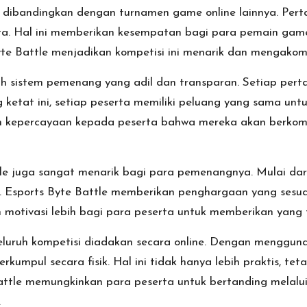
n dibandingkan dengan turnamen game online lainnya. Per
erta. Hal ini memberikan kesempatan bagi para pemain game
te Battle menjadikan kompetisi ini menarik dan mengako
ah sistem pemenang yang adil dan transparan. Setiap pert
ketat ini, setiap peserta memiliki peluang yang sama un
n kepercayaan kepada peserta bahwa mereka akan berkomp
le juga sangat menarik bagi para pemenangnya. Mulai dar
 Esports Byte Battle memberikan penghargaan yang sesuai
n motivasi lebih bagi para peserta untuk memberikan yang t
seluruh kompetisi diadakan secara online. Dengan menggun
kumpul secara fisik. Hal ini tidak hanya lebih praktis, teta
attle memungkinkan para peserta untuk bertanding melalui
.