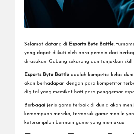
g
a
n
Selamat datang di
Esports Byte Battle
, turnam
T
yang dapat diikuti oleh para pemain dari berb
u
dirasakan. Gabung sekarang dan tunjukkan ski
r
Esports Byte Battle
adalah kompetisi kelas dun
akan berhadapan dengan para kompetitor terbai
n
digital yang memikat hati para penggemar espo
a
Berbagai jenis game terbaik di dunia akan men
m
kemampuan mereka, termasuk game mobile yang 
keterampilan bermain game yang memukau!
e