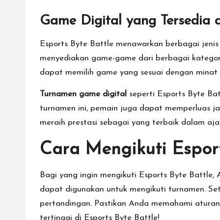
Game Digital yang Tersedia d
Esports Byte Battle menawarkan berbagai jenis 
menyediakan game-game dari berbagai kategori
dapat memilih game yang sesuai dengan minat 
Turnamen game digital
seperti Esports Byte Bat
turnamen ini, pemain juga dapat memperluas ja
meraih prestasi sebagai yang terbaik dalam aja
Cara Mengikuti Esport
Bagi yang ingin mengikuti Esports Byte Battle,
dapat digunakan untuk mengikuti turnamen. Se
pertandingan. Pastikan Anda memahami aturan da
tertinggi di Esports Byte Battle!