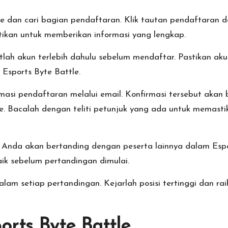
le dan cari bagian pendaftaran. Klik tautan pendaftaran dan
ikan untuk memberikan informasi yang lengkap.
tlah akun terlebih dahulu sebelum mendaftar. Pastikan akun
 Esports Byte Battle.
si pendaftaran melalui email. Konfirmasi tersebut akan be
le. Bacalah dengan teliti petunjuk yang ada untuk memast
, Anda akan bertanding dengan peserta lainnya dalam Esp
ik sebelum pertandingan dimulai.
dalam setiap pertandingan. Kejarlah posisi tertinggi dan r
rts Byte Battle