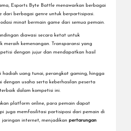
tama, Esports Byte Battle menawarkan berbagai
 dari berbagai genre untuk berpartisipasi.
modasi minat bermain game dari semua pemain.
andingan diawasi secara ketat untuk
tuk meraih kemenangan. Transparansi yang
etisi dengan jujur dan mendapatkan hasil
i hadiah uang tunai, perangkat gaming, hingga
 dengan usaha serta keberhasilan peserta
erbaik dalam kompetisi ini.
akan platform online, para pemain dapat
pi juga memfasilitasi partisipasi dari pemain di
 jaringan internet, menjadikan
pertarungan