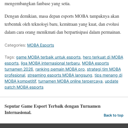
mengembangkan fanbase yang setia.
Dengan demikian, masa depan esports MOBA tampaknya akan
terbentuk oleh teknologi baru, kemitraan yang kuat, dan evolusi
dalam cara orang menikmati dan berpartisipasi dalam permainan.
Categories:
MOBA Esports
Tags:
game MOBA terbaik untuk esports
,
hero terkuat di MOBA
esports
,
liga MOBA internasional terbaru
,
MOBA esports
turnamen 2026
,
ranking pemain MOBA pro
,
strategi tim MOBA
profesional
,
streaming esports MOBA langsung
,
tips menang di
MOBA kompetitif
,
turnamen MOBA online terpercaya
,
update
patch MOBA esports
Seputar Game Esport Terbaik dengan Turnamen
Internasional.
Back to top