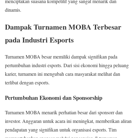
menciptakan suasana kompetitif yang sangat menarik dan
dinamis.
Dampak Turnamen MOBA Terbesar
pada Industri Esports
Turnamen MOBA besar memiliki dampak signifikan pada
pertumbuhan industri esports. Dari sisi ekonomi hingga peluang
karier, turnamen ini mengubah cara masyarakat melihat dan
terlibat dengan esports.
Pertumbuhan Ekonomi dan Sponsorship
Turnamen MOBA menarik perhatian besar dari sponsorr dan
investor. Anggaran untuk acara ini meningkat, memberikan aliran
pendapatan yang signifikan untuk organisasi esports. Tim