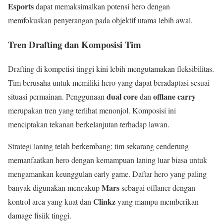
Esports
dapat memaksimalkan potensi hero dengan
memfokuskan penyerangan pada objektif utama lebih awal.
Tren Drafting dan Komposisi Tim
Drafting di kompetisi tinggi kini lebih mengutamakan fleksibilitas.
Tim berusaha untuk memiliki hero yang dapat beradaptasi sesuai
dual core
offlane carry
situasi permainan. Penggunaan
dan
merupakan tren yang terlihat menonjol. Komposisi ini
menciptakan tekanan berkelanjutan terhadap lawan.
Strategi laning telah berkembang; tim sekarang cenderung
memanfaatkan hero dengan kemampuan laning luar biasa untuk
mengamankan keunggulan early game. Daftar hero yang paling
Mars
banyak digunakan mencakup
sebagai offlaner dengan
Clinkz
kontrol area yang kuat dan
yang mampu memberikan
damage fisiik tinggi.