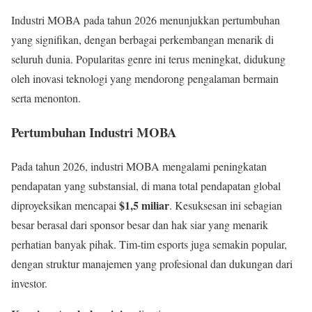
Industri MOBA pada tahun 2026 menunjukkan pertumbuhan
yang signifikan, dengan berbagai perkembangan menarik di
seluruh dunia. Popularitas genre ini terus meningkat, didukung
oleh inovasi teknologi yang mendorong pengalaman bermain
serta menonton.
Pertumbuhan Industri MOBA
Pada tahun 2026, industri MOBA mengalami peningkatan
pendapatan yang substansial, di mana total pendapatan global
$1,5 miliar
diproyeksikan mencapai
. Kesuksesan ini sebagian
besar berasal dari sponsor besar dan hak siar yang menarik
perhatian banyak pihak. Tim-tim esports juga semakin popular,
dengan struktur manajemen yang profesional dan dukungan dari
investor.