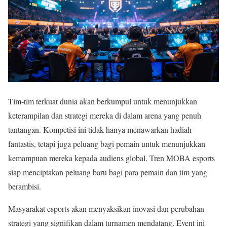
Tim-tim terkuat dunia akan berkumpul untuk menunjukkan
keterampilan dan strategi mereka di dalam arena yang penuh
tantangan. Kompetisi ini tidak hanya menawarkan hadiah
fantastis, tetapi juga peluang bagi pemain untuk menunjukkan
kemampuan mereka kepada audiens global. Tren MOBA esports
siap menciptakan peluang baru bagi para pemain dan tim yang
berambisi.
Masyarakat esports akan menyaksikan inovasi dan perubahan
strategi yang signifikan dalam turnamen mendatang. Event ini