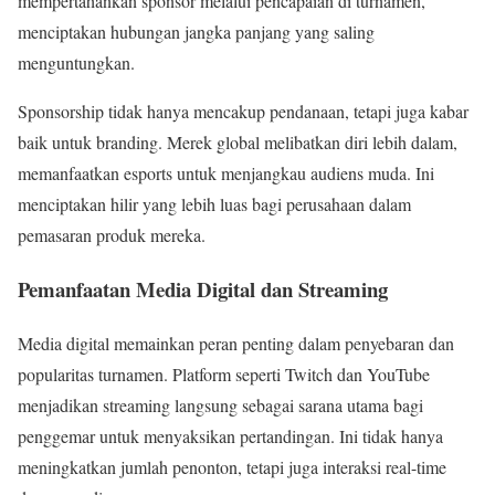
mempertahankan sponsor melalui pencapaian di turnamen,
menciptakan hubungan jangka panjang yang saling
menguntungkan.
Sponsorship tidak hanya mencakup pendanaan, tetapi juga kabar
baik untuk branding. Merek global melibatkan diri lebih dalam,
memanfaatkan esports untuk menjangkau audiens muda. Ini
menciptakan hilir yang lebih luas bagi perusahaan dalam
pemasaran produk mereka.
Pemanfaatan Media Digital dan Streaming
Media digital memainkan peran penting dalam penyebaran dan
popularitas turnamen. Platform seperti Twitch dan YouTube
menjadikan streaming langsung sebagai sarana utama bagi
penggemar untuk menyaksikan pertandingan. Ini tidak hanya
meningkatkan jumlah penonton, tetapi juga interaksi real-time