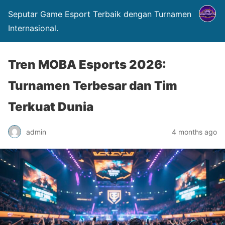
Seputar Game Esport Terbaik dengan Turnamen
Internasional.
Tren MOBA Esports 2026:
Turnamen Terbesar dan Tim
Terkuat Dunia
admin
4 months ago