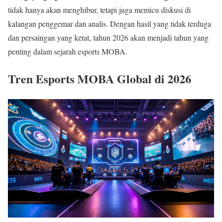
tidak hanya akan menghibur, tetapi juga memicu diskusi di
kalangan penggemar dan analis. Dengan hasil yang tidak terduga
dan persaingan yang ketat, tahun 2026 akan menjadi tahun yang
penting dalam sejarah esports MOBA.
Tren Esports MOBA Global di 2026