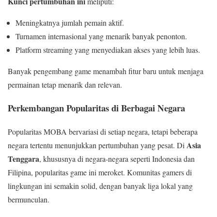
Kunci pertumbuhan ini
meliputi:
Meningkatnya jumlah pemain aktif.
Turnamen internasional yang menarik banyak penonton.
Platform streaming yang menyediakan akses yang lebih luas.
Banyak pengembang game menambah fitur baru untuk menjaga
permainan tetap menarik dan relevan.
Perkembangan Popularitas di Berbagai Negara
Popularitas MOBA bervariasi di setiap negara, tetapi beberapa
Asia
negara tertentu menunjukkan pertumbuhan yang pesat. Di
Tenggara
, khususnya di negara-negara seperti Indonesia dan
Filipina, popularitas game ini meroket. Komunitas gamers di
lingkungan ini semakin solid, dengan banyak liga lokal yang
bermunculan.