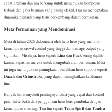
cepat. Pemain dan tim bersaing untuk menemukan komposisi
terbaik dan gaya bermain yang paling efektif. Hal ini menciptakan
dinamika menarik yang terus berkembang dalam permainan.
Meta Permainan yang Mendominasi
Meta di tahun 2026 didominasi oleh hero-hero yang memiliki
kemampuan crowd control yang tinggi dan damage output yang
Lina
Puck
signifikan. Misalnya, hero seperti
dan
sering dipilih
karena kapasitas mereka untuk mengubah arah permainan. Meta
ini juga menunjukkan peningkatan pemilihan hero support seperti
Dazzle
Grimstroke
dan
, yang dapat meningkatkan ketahanan
tim.
Banyak tim menyoroti pentingnya rotasi yang cepat dan kontrol
peta. Ini terbukti dari penggunaan hero-hero pembuka dengan
Team Spirit
Tundra
kemampuan roaming. Tim-tim seperti
dan