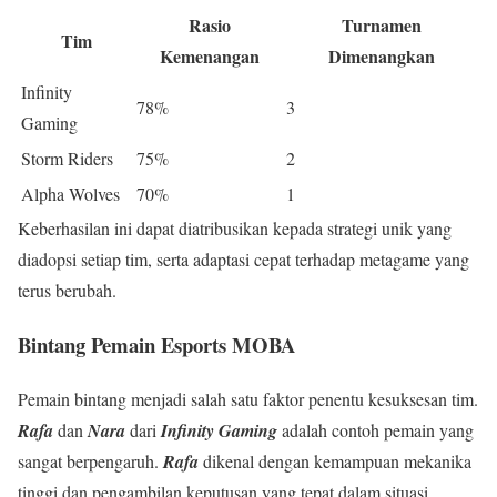
Rasio
Turnamen
Tim
Kemenangan
Dimenangkan
Infinity
78%
3
Gaming
Storm Riders
75%
2
Alpha Wolves
70%
1
Keberhasilan ini dapat diatribusikan kepada strategi unik yang
diadopsi setiap tim, serta adaptasi cepat terhadap metagame yang
terus berubah.
Bintang Pemain Esports MOBA
Pemain bintang menjadi salah satu faktor penentu kesuksesan tim.
Rafa
dan
Nara
dari
Infinity Gaming
adalah contoh pemain yang
sangat berpengaruh.
Rafa
dikenal dengan kemampuan mekanika
tinggi dan pengambilan keputusan yang tepat dalam situasi