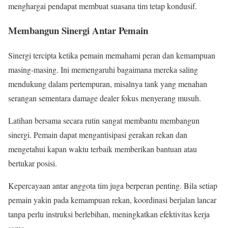
menghargai pendapat membuat suasana tim tetap kondusif.
Membangun Sinergi Antar Pemain
Sinergi tercipta ketika pemain memahami peran dan kemampuan
masing-masing. Ini memengaruhi bagaimana mereka saling
mendukung dalam pertempuran, misalnya tank yang menahan
serangan sementara damage dealer fokus menyerang musuh.
Latihan bersama secara rutin sangat membantu membangun
sinergi. Pemain dapat mengantisipasi gerakan rekan dan
mengetahui kapan waktu terbaik memberikan bantuan atau
bertukar posisi.
Kepercayaan antar anggota tim juga berperan penting. Bila setiap
pemain yakin pada kemampuan rekan, koordinasi berjalan lancar
tanpa perlu instruksi berlebihan, meningkatkan efektivitas kerja