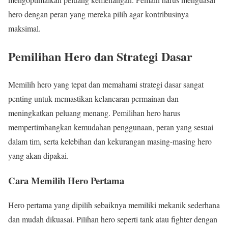
hero dengan peran yang mereka pilih agar kontribusinya
maksimal.
Pemilihan Hero dan Strategi Dasar
Memilih hero yang tepat dan memahami strategi dasar sangat
penting untuk memastikan kelancaran permainan dan
meningkatkan peluang menang. Pemilihan hero harus
mempertimbangkan kemudahan penggunaan, peran yang sesuai
dalam tim, serta kelebihan dan kekurangan masing-masing hero
yang akan dipakai.
Cara Memilih Hero Pertama
Hero pertama yang dipilih sebaiknya memiliki mekanik sederhana
dan mudah dikuasai. Pilihan hero seperti tank atau fighter dengan