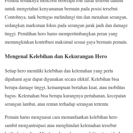
Pemula sebaiknya mencoba beberapa role dasar terlebih dahulu
untuk mengetahui kenyamanan bermain pada posisi tersebut.
Contohnya, tank bertugas melindungi tim dan menahan serangan,
sedangkan marksman fokus pada serangan jarak jauh dan damage
tinggi. Pemilihan hero harus mempertimbangkan peran yang
memungkinkan kontribusi maksimal sesuai gaya bermain pemain.
Mengenal Kelebihan dan Kekurangan Hero
Setiap hero memiliki kelebihan dan kelemahan yang perlu
dipahami agar dapat digunakan secara efektif. Kelebihan bisa
berupa damage tinggi, kemampuan bertahan kuat, atau mobilitas
bagus. Kelemahan bisa berupa kurangnya pertahanan, kecepatan
serangan lambat, atau rentan terhadap serangan tertentu.
Pemain harus menguasai cara memanfaatkan kelebihan hero
sambil mengantisipasi atau menghindari kelemahan tersebut