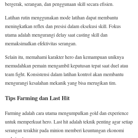
bergerak, serangan, dan penggunaan skill secara efisien.
Latihan rutin menggunakan mode latihan dapat membantu
meningkatkan reflex dan presisi dalam eksekusi skill. Fokus
utama adalah mengurangi delay saat casting skill dan
memaksimalkan efektivitas serangan.
Selain itu, memahami karakter hero dan kemampuan uniknya
memudahkan pemain mengambil keputusan tepat saat duel atau
team fight. Konsistensi dalam latihan kontrol akan membantu
mengurangi kesalahan mekanik yang bisa merugikan tim.
Tips Farming dan Last Hit
Farming adalah cara utama mengumpulkan gold dan experience
untuk memperkuat hero. Last hit adalah teknik penting agar setiap
serangan terakhir pada minion memberi keuntungan ekonomi