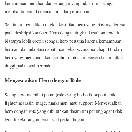
kemampuan bertahan dan serangan yang tidak rumit sangat
membantu pemula memahami alur permainan.
Selain itu, perhatikan tingkat kesulitan hero yang biasanya tertera
pada deskripsi karakter. Hero dengan tingkat kesulitan rendah
biasanya lebih cocok sebagai hero pertama karena kemampuan
bermain dan adaptasi dapat meningkat secara bertahap. Hindari
hero yang mengandalkan combo rumit atau pengendalian mikro
tinggi pada awal bermain.
Menyesuaikan Hero dengan Role
Setiap hero memiliki peran (role) yang berbeda, seperti tank,
fighter, assassin, mage, marksman, atau support. Menyesuaikan
hero dengan role yang dibutuhkan dalam tim penting agar tidak
terjadi kekurangan peran saat pertandingan.