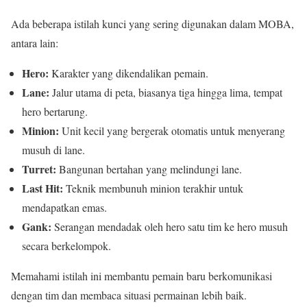
Ada beberapa istilah kunci yang sering digunakan dalam MOBA,
antara lain:
Hero:
Karakter yang dikendalikan pemain.
Lane:
Jalur utama di peta, biasanya tiga hingga lima, tempat
hero bertarung.
Minion:
Unit kecil yang bergerak otomatis untuk menyerang
musuh di lane.
Turret:
Bangunan bertahan yang melindungi lane.
Last Hit:
Teknik membunuh minion terakhir untuk
mendapatkan emas.
Gank:
Serangan mendadak oleh hero satu tim ke hero musuh
secara berkelompok.
Memahami istilah ini membantu pemain baru berkomunikasi
dengan tim dan membaca situasi permainan lebih baik.