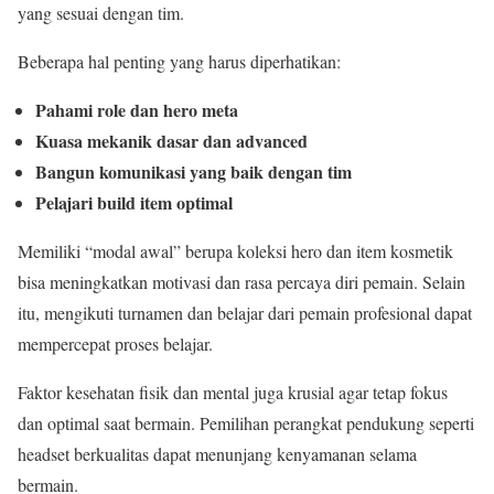
yang sesuai dengan tim.
Beberapa hal penting yang harus diperhatikan:
Pahami role dan hero meta
Kuasa mekanik dasar dan advanced
Bangun komunikasi yang baik dengan tim
Pelajari build item optimal
Memiliki “modal awal” berupa koleksi hero dan item kosmetik
bisa meningkatkan motivasi dan rasa percaya diri pemain. Selain
itu, mengikuti turnamen dan belajar dari pemain profesional dapat
mempercepat proses belajar.
Faktor kesehatan fisik dan mental juga krusial agar tetap fokus
dan optimal saat bermain. Pemilihan perangkat pendukung seperti
headset berkualitas dapat menunjang kenyamanan selama
bermain.