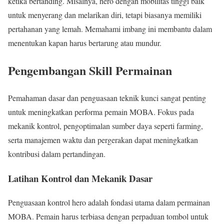
ketika bertanding. Misalnya, hero dengan mobilitas tinggi baik
untuk menyerang dan melarikan diri, tetapi biasanya memiliki
pertahanan yang lemah. Memahami imbang ini membantu dalam
menentukan kapan harus bertarung atau mundur.
Pengembangan Skill Permainan
Pemahaman dasar dan penguasaan teknik kunci sangat penting
untuk meningkatkan performa pemain MOBA. Fokus pada
mekanik kontrol, pengoptimalan sumber daya seperti farming,
serta manajemen waktu dan pergerakan dapat meningkatkan
kontribusi dalam pertandingan.
Latihan Kontrol dan Mekanik Dasar
Penguasaan kontrol hero adalah fondasi utama dalam permainan
MOBA. Pemain harus terbiasa dengan perpaduan tombol untuk