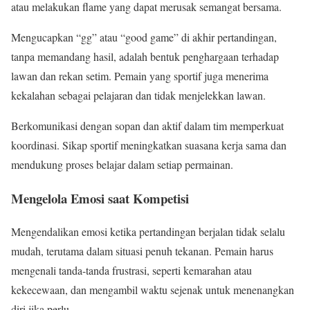
atau melakukan flame yang dapat merusak semangat bersama.
Mengucapkan “gg” atau “good game” di akhir pertandingan,
tanpa memandang hasil, adalah bentuk penghargaan terhadap
lawan dan rekan setim. Pemain yang sportif juga menerima
kekalahan sebagai pelajaran dan tidak menjelekkan lawan.
Berkomunikasi dengan sopan dan aktif dalam tim memperkuat
koordinasi. Sikap sportif meningkatkan suasana kerja sama dan
mendukung proses belajar dalam setiap permainan.
Mengelola Emosi saat Kompetisi
Mengendalikan emosi ketika pertandingan berjalan tidak selalu
mudah, terutama dalam situasi penuh tekanan. Pemain harus
mengenali tanda-tanda frustrasi, seperti kemarahan atau
kekecewaan, dan mengambil waktu sejenak untuk menenangkan
diri jika perlu.