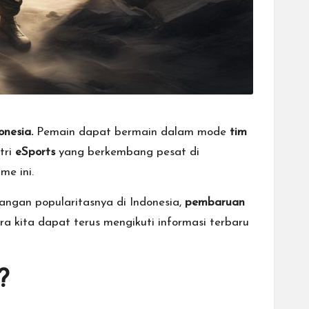
onesia.
Pemain dapat bermain dalam mode
tim
tri
eSports
yang berkembang pesat di
e ini.
ngan popularitasnya di Indonesia,
pembaruan
a kita dapat terus mengikuti informasi terbaru
?