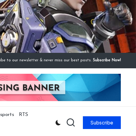
ibe to our newsletter & never miss our best posts.
Subscribe Now!
sports
RTS
Subscribe