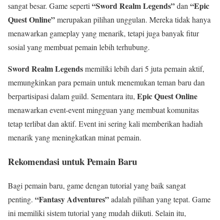
“Sword Realm Legends”
“Epic
sangat besar. Game seperti
dan
Quest Online”
merupakan pilihan unggulan. Mereka tidak hanya
menawarkan gameplay yang menarik, tetapi juga banyak fitur
sosial yang membuat pemain lebih terhubung.
Sword Realm Legends
memiliki lebih dari 5 juta pemain aktif,
memungkinkan para pemain untuk menemukan teman baru dan
Epic Quest Online
berpartisipasi dalam guild. Sementara itu,
menawarkan event-event mingguan yang membuat komunitas
tetap terlibat dan aktif. Event ini sering kali memberikan hadiah
menarik yang meningkatkan minat pemain.
Rekomendasi untuk Pemain Baru
Bagi pemain baru, game dengan tutorial yang baik sangat
“Fantasy Adventures”
penting.
adalah pilihan yang tepat. Game
ini memiliki sistem tutorial yang mudah diikuti. Selain itu,