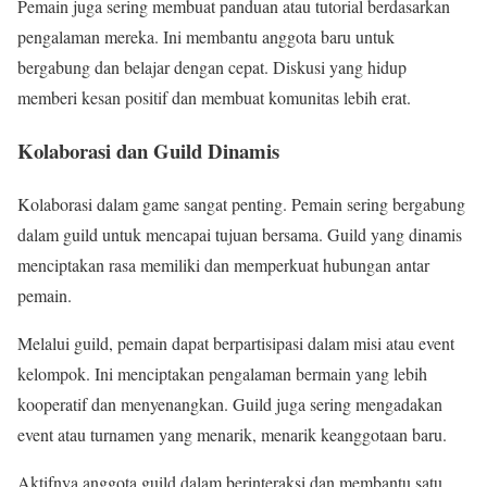
Pemain juga sering membuat panduan atau tutorial berdasarkan
pengalaman mereka. Ini membantu anggota baru untuk
bergabung dan belajar dengan cepat. Diskusi yang hidup
memberi kesan positif dan membuat komunitas lebih erat.
Kolaborasi dan Guild Dinamis
Kolaborasi dalam game sangat penting. Pemain sering bergabung
dalam guild untuk mencapai tujuan bersama. Guild yang dinamis
menciptakan rasa memiliki dan memperkuat hubungan antar
pemain.
Melalui guild, pemain dapat berpartisipasi dalam misi atau event
kelompok. Ini menciptakan pengalaman bermain yang lebih
kooperatif dan menyenangkan. Guild juga sering mengadakan
event atau turnamen yang menarik, menarik keanggotaan baru.
Aktifnya anggota guild dalam berinteraksi dan membantu satu