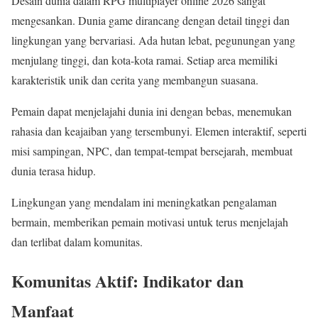
Desain dunia dalam RPG multiplayer online 2026 sangat
mengesankan. Dunia game dirancang dengan detail tinggi dan
lingkungan yang bervariasi. Ada hutan lebat, pegunungan yang
menjulang tinggi, dan kota-kota ramai. Setiap area memiliki
karakteristik unik dan cerita yang membangun suasana.
Pemain dapat menjelajahi dunia ini dengan bebas, menemukan
rahasia dan keajaiban yang tersembunyi. Elemen interaktif, seperti
misi sampingan, NPC, dan tempat-tempat bersejarah, membuat
dunia terasa hidup.
Lingkungan yang mendalam ini meningkatkan pengalaman
bermain, memberikan pemain motivasi untuk terus menjelajah
dan terlibat dalam komunitas.
Komunitas Aktif: Indikator dan
Manfaat