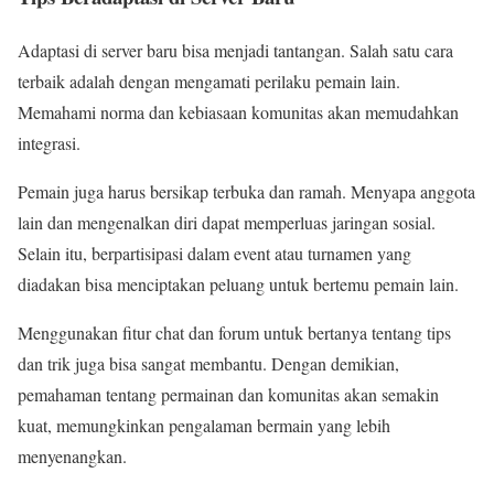
Adaptasi di server baru bisa menjadi tantangan. Salah satu cara
terbaik adalah dengan mengamati perilaku pemain lain.
Memahami norma dan kebiasaan komunitas akan memudahkan
integrasi.
Pemain juga harus bersikap terbuka dan ramah. Menyapa anggota
lain dan mengenalkan diri dapat memperluas jaringan sosial.
Selain itu, berpartisipasi dalam event atau turnamen yang
diadakan bisa menciptakan peluang untuk bertemu pemain lain.
Menggunakan fitur chat dan forum untuk bertanya tentang tips
dan trik juga bisa sangat membantu. Dengan demikian,
pemahaman tentang permainan dan komunitas akan semakin
kuat, memungkinkan pengalaman bermain yang lebih
menyenangkan.