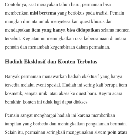
Contohnya, saat merayakan tahun baru, permainan bisa
misi bertema
memberikan
yang berfokus pada tradisi. Pemain
mungkin diminta untuk menyelesaikan quest khusus dan
item yang hanya bisa didapatkan
mendapatkan
selama momen
tersebut. Kegiatan ini meningkatkan rasa kebersamaan di antara
pemain dan menambah kegembiraan dalam permainan.
Hadiah Eksklusif dan Konten Terbatas
Banyak permainan menawarkan hadiah eksklusif yang hanya
tersedia melalui event spesial. Hadiah ini sering kali berupa item
kosmetik, senjata unik, atau akses ke quest baru. Begitu acara
berakhir, konten ini tidak lagi dapat diakses.
Pemain sangat menghargai hadiah ini karena memberikan
tampilan yang berbeda dan meningkatkan pengalaman bermain.
poin atau
Selain itu, permainan seringkali menggunakan sistem