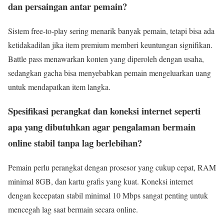
dan persaingan antar pemain?
Sistem free-to-play sering menarik banyak pemain, tetapi bisa ada
ketidakadilan jika item premium memberi keuntungan signifikan.
Battle pass menawarkan konten yang diperoleh dengan usaha,
sedangkan gacha bisa menyebabkan pemain mengeluarkan uang
untuk mendapatkan item langka.
Spesifikasi perangkat dan koneksi internet seperti
apa yang dibutuhkan agar pengalaman bermain
online stabil tanpa lag berlebihan?
Pemain perlu perangkat dengan prosesor yang cukup cepat, RAM
minimal 8GB, dan kartu grafis yang kuat. Koneksi internet
dengan kecepatan stabil minimal 10 Mbps sangat penting untuk
mencegah lag saat bermain secara online.