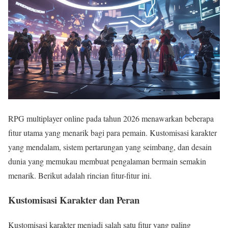
RPG multiplayer online pada tahun 2026 menawarkan beberapa
fitur utama yang menarik bagi para pemain. Kustomisasi karakter
yang mendalam, sistem pertarungan yang seimbang, dan desain
dunia yang memukau membuat pengalaman bermain semakin
menarik. Berikut adalah rincian fitur-fitur ini.
Kustomisasi Karakter dan Peran
Kustomisasi karakter menjadi salah satu fitur yang paling