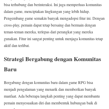
bisa terhubung dan berinteraksi. Ini juga memperluas komunitas
dalam game, menciptakan lingkungan yang lebih hidup.
Pengembang game semakin banyak mengadopsi fitur ini. Dengan
cross-play, pemain dapat tetap bersaing dan bermain dengan
teman-teman mereka, terlepas dari perangkat yang mereka
gunakan. Fitur ini sangat penting untuk menjaga komunitas tetap
aktif dan terlibat.
Strategi Bergabung dengan Komunitas
Baru
Bergabung dengan komunitas baru dalam game RPG bisa
menjadi pengalaman yang menarik dan memberikan banyak
manfaat. Ada beberapa langkah penting yang dapat membantu
pemain menyesuaikan diri dan membentuk hubungan baik di