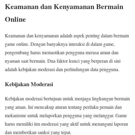
Keamanan dan Kenyamanan Bermain
Online
Keamanan dan kenyamanan adalah aspek penting dalam bermain
game online. Dengan banyaknya interaksi di dalam game,
pengembang harus memastikan pengguna merasa aman dan
nyaman saat bermain. Dua faktor kunci yang berperan di sini
adalah kebijakan moderasi dan perlindungan data pengguna.
Kebijakan Moderasi
Kebijakan moderasi bertujuan untuk menjaga lingkungan bermain
yang aman. Ini mencakup aturan tentang perilaku pemain dan
mekanisme untuk melaporkan pengguna yang melanggar. Game
harus memiliki tim moderasi yang aktif untuk menangani laporan
dan memberikan sanksi yang tepat.