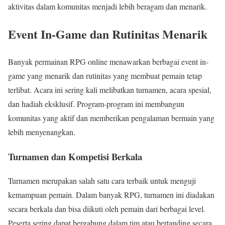
aktivitas dalam komunitas menjadi lebih beragam dan menarik.
Event In-Game dan Rutinitas Menarik
Banyak permainan RPG online menawarkan berbagai event in-
game yang menarik dan rutinitas yang membuat pemain tetap
terlibat. Acara ini sering kali melibatkan turnamen, acara spesial,
dan hadiah eksklusif. Program-program ini membangun
komunitas yang aktif dan memberikan pengalaman bermain yang
lebih menyenangkan.
Turnamen dan Kompetisi Berkala
Turnamen merupakan salah satu cara terbaik untuk menguji
kemampuan pemain. Dalam banyak RPG, turnamen ini diadakan
secara berkala dan bisa diikuti oleh pemain dari berbagai level.
Peserta sering dapat bergabung dalam tim atau bertanding secara