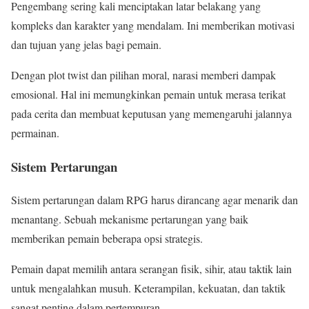
Pengembang sering kali menciptakan latar belakang yang
kompleks dan karakter yang mendalam. Ini memberikan motivasi
dan tujuan yang jelas bagi pemain.
Dengan plot twist dan pilihan moral, narasi memberi dampak
emosional. Hal ini memungkinkan pemain untuk merasa terikat
pada cerita dan membuat keputusan yang memengaruhi jalannya
permainan.
Sistem Pertarungan
Sistem pertarungan dalam RPG harus dirancang agar menarik dan
menantang. Sebuah mekanisme pertarungan yang baik
memberikan pemain beberapa opsi strategis.
Pemain dapat memilih antara serangan fisik, sihir, atau taktik lain
untuk mengalahkan musuh. Keterampilan, kekuatan, dan taktik
sangat penting dalam pertempuran.