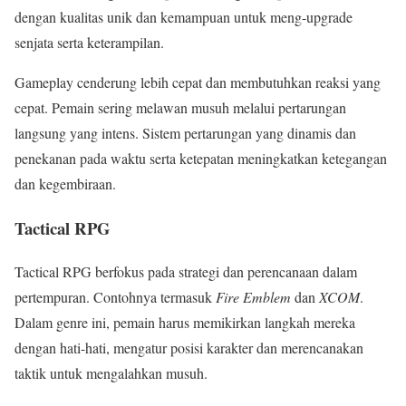
dengan kualitas unik dan kemampuan untuk meng-upgrade
senjata serta keterampilan.
Gameplay cenderung lebih cepat dan membutuhkan reaksi yang
cepat. Pemain sering melawan musuh melalui pertarungan
langsung yang intens. Sistem pertarungan yang dinamis dan
penekanan pada waktu serta ketepatan meningkatkan ketegangan
dan kegembiraan.
Tactical RPG
Tactical RPG berfokus pada strategi dan perencanaan dalam
pertempuran. Contohnya termasuk
Fire Emblem
dan
XCOM
.
Dalam genre ini, pemain harus memikirkan langkah mereka
dengan hati-hati, mengatur posisi karakter dan merencanakan
taktik untuk mengalahkan musuh.