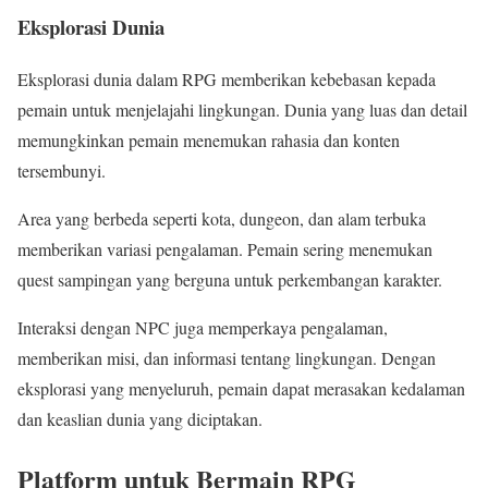
Eksplorasi Dunia
Eksplorasi dunia dalam RPG memberikan kebebasan kepada
pemain untuk menjelajahi lingkungan. Dunia yang luas dan detail
memungkinkan pemain menemukan rahasia dan konten
tersembunyi.
Area yang berbeda seperti kota, dungeon, dan alam terbuka
memberikan variasi pengalaman. Pemain sering menemukan
quest sampingan yang berguna untuk perkembangan karakter.
Interaksi dengan NPC juga memperkaya pengalaman,
memberikan misi, dan informasi tentang lingkungan. Dengan
eksplorasi yang menyeluruh, pemain dapat merasakan kedalaman
dan keaslian dunia yang diciptakan.
Platform untuk Bermain RPG