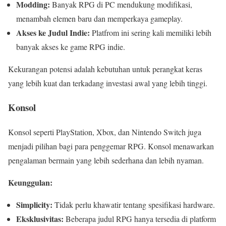
Modding:
Banyak RPG di PC mendukung modifikasi,
menambah elemen baru dan memperkaya gameplay.
Akses ke Judul Indie:
Platfrom ini sering kali memiliki lebih
banyak akses ke game RPG indie.
Kekurangan potensi adalah kebutuhan untuk perangkat keras
yang lebih kuat dan terkadang investasi awal yang lebih tinggi.
Konsol
Konsol seperti PlayStation, Xbox, dan Nintendo Switch juga
menjadi pilihan bagi para penggemar RPG. Konsol menawarkan
pengalaman bermain yang lebih sederhana dan lebih nyaman.
Keunggulan:
Simplicity:
Tidak perlu khawatir tentang spesifikasi hardware.
Eksklusivitas:
Beberapa judul RPG hanya tersedia di platform