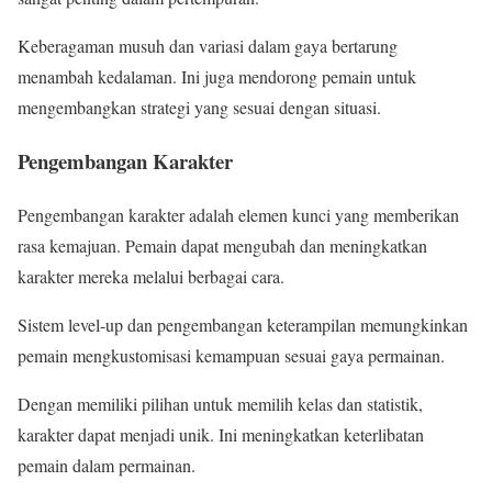
Keberagaman musuh dan variasi dalam gaya bertarung
menambah kedalaman. Ini juga mendorong pemain untuk
mengembangkan strategi yang sesuai dengan situasi.
Pengembangan Karakter
Pengembangan karakter adalah elemen kunci yang memberikan
rasa kemajuan. Pemain dapat mengubah dan meningkatkan
karakter mereka melalui berbagai cara.
Sistem level-up dan pengembangan keterampilan memungkinkan
pemain mengkustomisasi kemampuan sesuai gaya permainan.
Dengan memiliki pilihan untuk memilih kelas dan statistik,
karakter dapat menjadi unik. Ini meningkatkan keterlibatan
pemain dalam permainan.