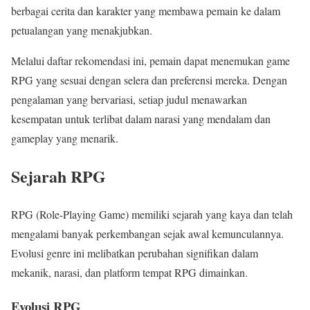
berbagai cerita dan karakter yang membawa pemain ke dalam
petualangan yang menakjubkan.
Melalui daftar rekomendasi ini, pemain dapat menemukan game
RPG yang sesuai dengan selera dan preferensi mereka. Dengan
pengalaman yang bervariasi, setiap judul menawarkan
kesempatan untuk terlibat dalam narasi yang mendalam dan
gameplay yang menarik.
Sejarah RPG
RPG (Role-Playing Game) memiliki sejarah yang kaya dan telah
mengalami banyak perkembangan sejak awal kemunculannya.
Evolusi genre ini melibatkan perubahan signifikan dalam
mekanik, narasi, dan platform tempat RPG dimainkan.
Evolusi RPG