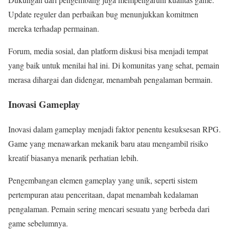
Update reguler dan perbaikan bug menunjukkan komitmen
mereka terhadap permainan.
Forum, media sosial, dan platform diskusi bisa menjadi tempat
yang baik untuk menilai hal ini. Di komunitas yang sehat, pemain
merasa dihargai dan didengar, menambah pengalaman bermain.
Inovasi Gameplay
Inovasi dalam gameplay menjadi faktor penentu kesuksesan RPG.
Game yang menawarkan mekanik baru atau mengambil risiko
kreatif biasanya menarik perhatian lebih.
Pengembangan elemen gameplay yang unik, seperti sistem
pertempuran atau penceritaan, dapat menambah kedalaman
pengalaman. Pemain sering mencari sesuatu yang berbeda dari
game sebelumnya.