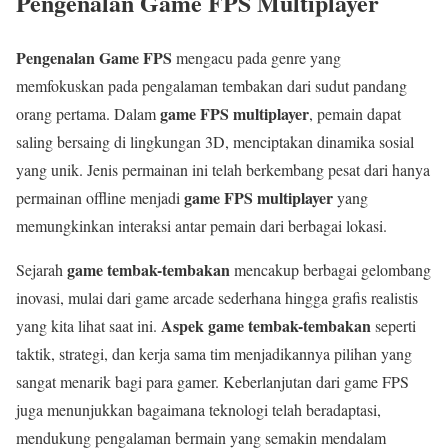
Pengenalan Game FPS Multiplayer
Pengenalan Game FPS
mengacu pada genre yang
memfokuskan pada pengalaman tembakan dari sudut pandang
game FPS multiplayer
orang pertama. Dalam
, pemain dapat
saling bersaing di lingkungan 3D, menciptakan dinamika sosial
yang unik. Jenis permainan ini telah berkembang pesat dari hanya
game FPS multiplayer
permainan offline menjadi
yang
memungkinkan interaksi antar pemain dari berbagai lokasi.
game tembak-tembakan
Sejarah
mencakup berbagai gelombang
inovasi, mulai dari game arcade sederhana hingga grafis realistis
Aspek game tembak-tembakan
yang kita lihat saat ini.
seperti
taktik, strategi, dan kerja sama tim menjadikannya pilihan yang
sangat menarik bagi para gamer. Keberlanjutan dari game FPS
juga menunjukkan bagaimana teknologi telah beradaptasi,
mendukung pengalaman bermain yang semakin mendalam