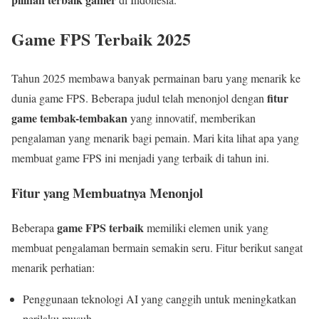
Game FPS Terbaik 2025
Tahun 2025 membawa banyak permainan baru yang menarik ke
fitur
dunia game FPS. Beberapa judul telah menonjol dengan
game tembak-tembakan
yang innovatif, memberikan
pengalaman yang menarik bagi pemain. Mari kita lihat apa yang
membuat game FPS ini menjadi yang terbaik di tahun ini.
Fitur yang Membuatnya Menonjol
game FPS terbaik
Beberapa
memiliki elemen unik yang
membuat pengalaman bermain semakin seru. Fitur berikut sangat
menarik perhatian:
Penggunaan teknologi AI yang canggih untuk meningkatkan
perilaku musuh.