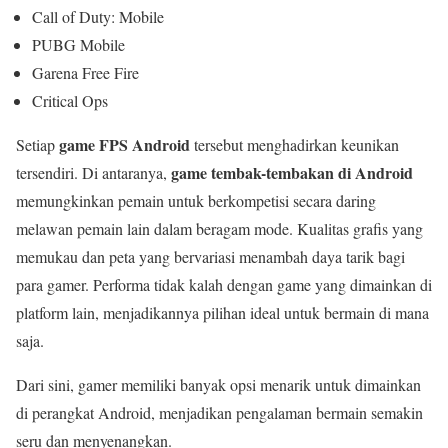
Call of Duty: Mobile
PUBG Mobile
Garena Free Fire
Critical Ops
game FPS Android
Setiap
tersebut menghadirkan keunikan
game tembak-tembakan di Android
tersendiri. Di antaranya,
memungkinkan pemain untuk berkompetisi secara daring
melawan pemain lain dalam beragam mode. Kualitas grafis yang
memukau dan peta yang bervariasi menambah daya tarik bagi
para gamer. Performa tidak kalah dengan game yang dimainkan di
platform lain, menjadikannya pilihan ideal untuk bermain di mana
saja.
Dari sini, gamer memiliki banyak opsi menarik untuk dimainkan
di perangkat Android, menjadikan pengalaman bermain semakin
seru dan menyenangkan.