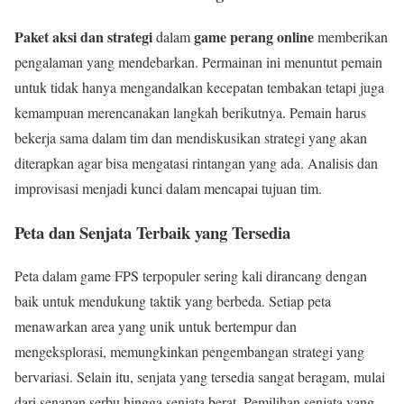
Paket aksi dan strategi
game perang online
dalam
memberikan
pengalaman yang mendebarkan. Permainan ini menuntut pemain
untuk tidak hanya mengandalkan kecepatan tembakan tetapi juga
kemampuan merencanakan langkah berikutnya. Pemain harus
bekerja sama dalam tim dan mendiskusikan strategi yang akan
diterapkan agar bisa mengatasi rintangan yang ada. Analisis dan
improvisasi menjadi kunci dalam mencapai tujuan tim.
Peta dan Senjata Terbaik yang Tersedia
Peta dalam game FPS terpopuler sering kali dirancang dengan
baik untuk mendukung taktik yang berbeda. Setiap peta
menawarkan area yang unik untuk bertempur dan
mengeksplorasi, memungkinkan pengembangan strategi yang
bervariasi. Selain itu, senjata yang tersedia sangat beragam, mulai
dari senapan serbu hingga senjata berat. Pemilihan senjata yang