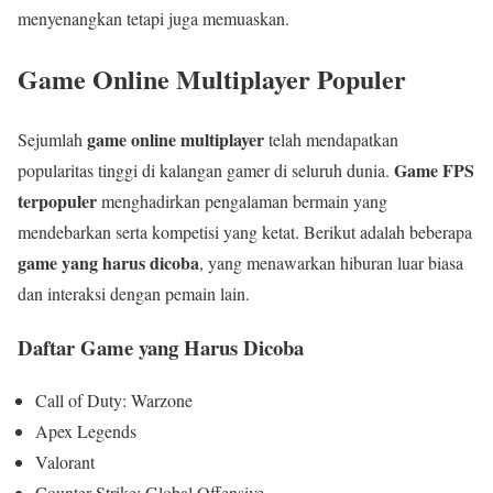
menyenangkan tetapi juga memuaskan.
Game Online Multiplayer Populer
game online multiplayer
Sejumlah
telah mendapatkan
Game FPS
popularitas tinggi di kalangan gamer di seluruh dunia.
terpopuler
menghadirkan pengalaman bermain yang
mendebarkan serta kompetisi yang ketat. Berikut adalah beberapa
game yang harus dicoba
, yang menawarkan hiburan luar biasa
dan interaksi dengan pemain lain.
Daftar Game yang Harus Dicoba
Call of Duty: Warzone
Apex Legends
Valorant
Counter-Strike: Global Offensive