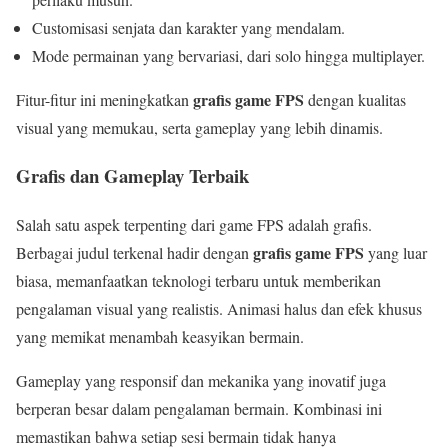
Customisasi senjata dan karakter yang mendalam.
Mode permainan yang bervariasi, dari solo hingga multiplayer.
grafis game FPS
Fitur-fitur ini meningkatkan
dengan kualitas
visual yang memukau, serta gameplay yang lebih dinamis.
Grafis dan Gameplay Terbaik
Salah satu aspek terpenting dari game FPS adalah grafis.
grafis game FPS
Berbagai judul terkenal hadir dengan
yang luar
biasa, memanfaatkan teknologi terbaru untuk memberikan
pengalaman visual yang realistis. Animasi halus dan efek khusus
yang memikat menambah keasyikan bermain.
Gameplay yang responsif dan mekanika yang inovatif juga
berperan besar dalam pengalaman bermain. Kombinasi ini
memastikan bahwa setiap sesi bermain tidak hanya