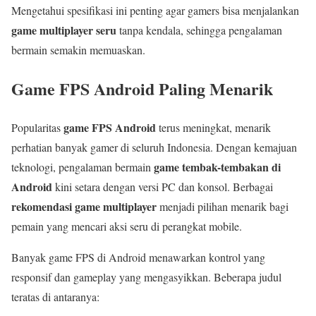
Mengetahui spesifikasi ini penting agar gamers bisa menjalankan
game multiplayer seru
tanpa kendala, sehingga pengalaman
bermain semakin memuaskan.
Game FPS Android Paling Menarik
game FPS Android
Popularitas
terus meningkat, menarik
perhatian banyak gamer di seluruh Indonesia. Dengan kemajuan
game tembak-tembakan di
teknologi, pengalaman bermain
Android
kini setara dengan versi PC dan konsol. Berbagai
rekomendasi game multiplayer
menjadi pilihan menarik bagi
pemain yang mencari aksi seru di perangkat mobile.
Banyak game FPS di Android menawarkan kontrol yang
responsif dan gameplay yang mengasyikkan. Beberapa judul
teratas di antaranya: