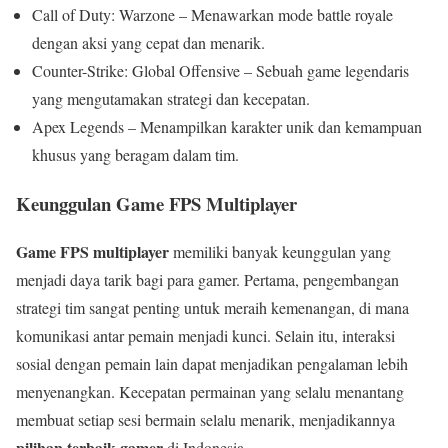
Call of Duty: Warzone – Menawarkan mode battle royale
dengan aksi yang cepat dan menarik.
Counter-Strike: Global Offensive – Sebuah game legendaris
yang mengutamakan strategi dan kecepatan.
Apex Legends – Menampilkan karakter unik dan kemampuan
khusus yang beragam dalam tim.
Keunggulan Game FPS Multiplayer
Game FPS multiplayer
memiliki banyak keunggulan yang
menjadi daya tarik bagi para gamer. Pertama, pengembangan
strategi tim sangat penting untuk meraih kemenangan, di mana
komunikasi antar pemain menjadi kunci. Selain itu, interaksi
sosial dengan pemain lain dapat menjadikan pengalaman lebih
menyenangkan. Kecepatan permainan yang selalu menantang
membuat setiap sesi bermain selalu menarik, menjadikannya
pilihan terbaik gamer
di Indonesia.