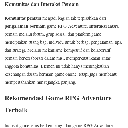
Komunitas dan Interaksi Pemain
Komunitas pemain
menjadi bagian tak terpisahkan dari
pengalaman bermain
Interaksi
game RPG Adventure.
antara
pemain melalui forum, grup sosial, dan platform game
menciptakan ruang bagi individu untuk berbagi pengalaman, tips,
dan strategi. Melalui mekanisme kompetitif dan kolaboratif,
pemain berkolaborasi dalam misi, memperkuat ikatan antar
anggota komunitas. Elemen ini tidak hanya meningkatkan
kesenangan dalam bermain game online, tetapi juga membantu
mempertahankan minat jangka panjang.
Rekomendasi Game RPG Adventure
Terbaik
Industri game terus berkembang, dan genre RPG Adventure