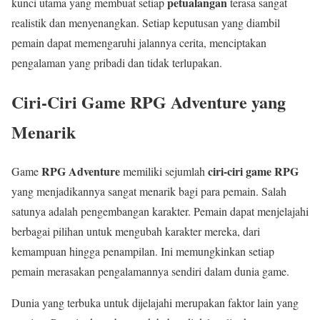
petualangan
kunci utama yang membuat setiap
terasa sangat
realistik dan menyenangkan. Setiap keputusan yang diambil
pemain dapat memengaruhi jalannya cerita, menciptakan
pengalaman yang pribadi dan tidak terlupakan.
Ciri-Ciri Game RPG Adventure yang
Menarik
RPG Adventure
ciri-ciri game RPG
Game
memiliki sejumlah
yang menjadikannya sangat menarik bagi para pemain. Salah
satunya adalah pengembangan karakter. Pemain dapat menjelajahi
berbagai pilihan untuk mengubah karakter mereka, dari
kemampuan hingga penampilan. Ini memungkinkan setiap
pemain merasakan pengalamannya sendiri dalam dunia game.
Dunia yang terbuka untuk dijelajahi merupakan faktor lain yang