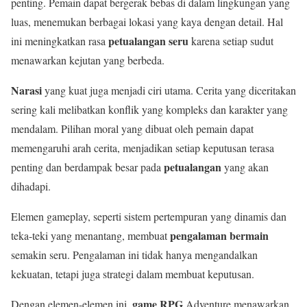
penting. Pemain dapat bergerak bebas di dalam lingkungan yang
luas, menemukan berbagai lokasi yang kaya dengan detail. Hal
petualangan seru
ini meningkatkan rasa
karena setiap sudut
menawarkan kejutan yang berbeda.
Narasi
yang kuat juga menjadi ciri utama. Cerita yang diceritakan
sering kali melibatkan konflik yang kompleks dan karakter yang
mendalam. Pilihan moral yang dibuat oleh pemain dapat
memengaruhi arah cerita, menjadikan setiap keputusan terasa
petualangan
penting dan berdampak besar pada
yang akan
dihadapi.
Elemen gameplay, seperti sistem pertempuran yang dinamis dan
pengalaman bermain
teka-teki yang menantang, membuat
semakin seru. Pengalaman ini tidak hanya mengandalkan
kekuatan, tetapi juga strategi dalam membuat keputusan.
game RPG
Dengan elemen-elemen ini,
Adventure menawarkan