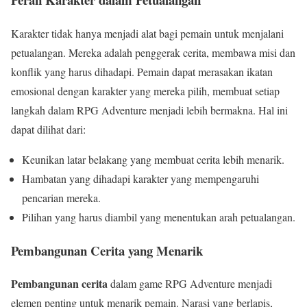
Karakter tidak hanya menjadi alat bagi pemain untuk menjalani
petualangan. Mereka adalah penggerak cerita, membawa misi dan
konflik yang harus dihadapi. Pemain dapat merasakan ikatan
emosional dengan karakter yang mereka pilih, membuat setiap
langkah dalam RPG Adventure menjadi lebih bermakna. Hal ini
dapat dilihat dari:
Keunikan latar belakang yang membuat cerita lebih menarik.
Hambatan yang dihadapi karakter yang mempengaruhi
pencarian mereka.
Pilihan yang harus diambil yang menentukan arah petualangan.
Pembangunan Cerita yang Menarik
Pembangunan cerita
dalam game RPG Adventure menjadi
elemen penting untuk menarik pemain. Narasi yang berlapis,