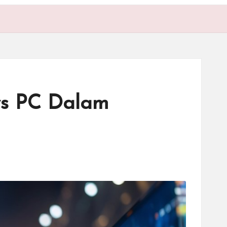
vs PC Dalam