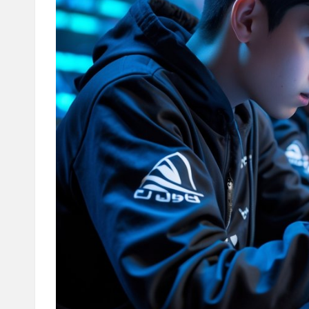
n
I
n
t
e
r
n
a
si
o