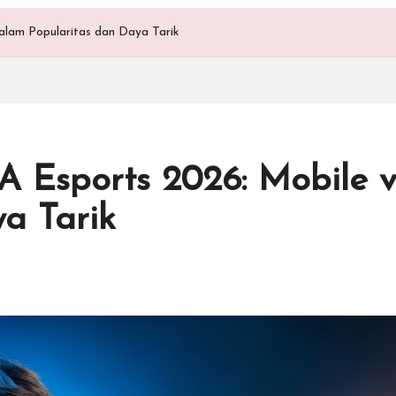
lam Popularitas dan Daya Tarik
 Esports 2026: Mobile 
a Tarik