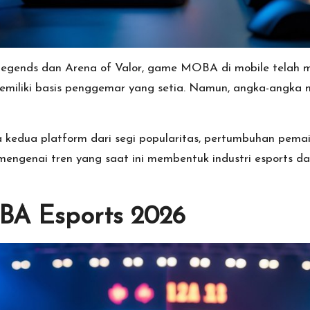
 Legends dan Arena of Valor, game MOBA di mobile telah 
memiliki basis penggemar yang setia. Namun, angka-ang
 kedua platform dari segi popularitas, pertumbuhan pemai
genai tren yang saat ini membentuk industri esports da
A Esports 2026