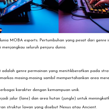
a MOBA esports. Pertumbuhan yang pesat dari genre ini da
ni menjangkau seluruh penjuru dunia.
dalah genre permainan yang menitikberatkan pada strategi
markas masing-masing sambil mempertahankan area mereka
 berbagai karakter dengan kemampuan unik.
jadi jalur (lane) dan area hutan (jungle) untuk meningkat
an struktur lawan yang disebut Nexus atau Ancient.