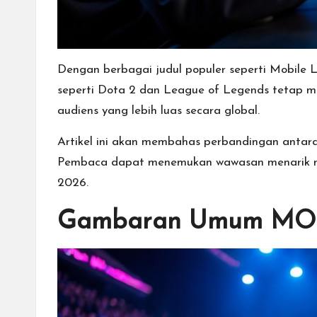
n
a
l.
Dengan berbagai judul populer seperti Mobile
seperti Dota 2 dan League of Legends tetap 
audiens yang lebih luas secara global.
Artikel ini akan membahas perbandingan antara
Pembaca dapat menemukan wawasan menarik men
2026.
Gambaran Umum MOB