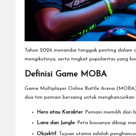
Tahun 2026 menandai tonggak penting dalam duni
mengikutinya, serta tingkat popularitas yang ki
Definisi Game MOBA
Game Multiplayer Online Battle Arena (MOBA) a
dua tim pemain bersaing untuk menghancurkan 
Hero atau Karakter
: Pemain memilih dari
Lane dan Jungle
: Peta biasanya dibagi men
Objektif
: Tujuan utama adalah penghancur