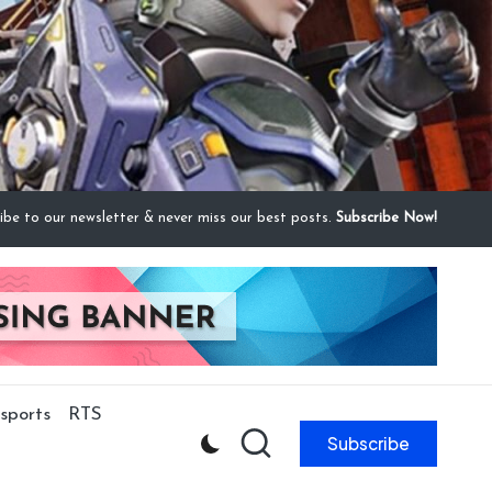
ibe to our newsletter & never miss our best posts.
Subscribe Now!
sports
RTS
Subscribe