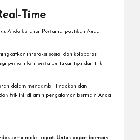
eal-Time
us Anda ketahui. Pertama, pastikan Anda
ngkatkan interaksi sosial dan kolaborasi
pemain lain, serta bertukar tips dan trik
patan dalam mengambil tindakan dan
an trik ini, dijamin pengalaman bermain Anda
das serta reaksi cepat. Untuk dapat bermain