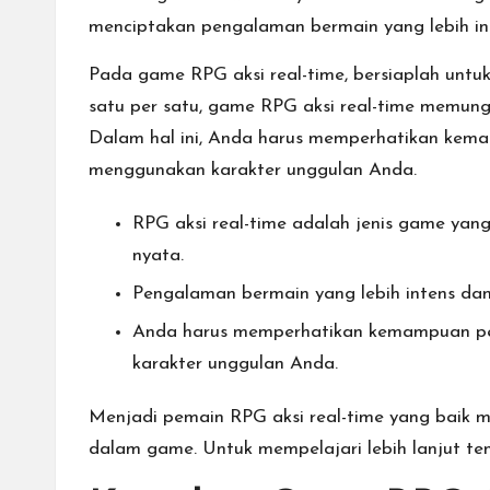
n
menciptakan pengalaman bermain yang lebih int
I
Pada game RPG aksi real-time, bersiaplah untu
n
satu per satu, game RPG aksi real-time memun
Dalam hal ini, Anda harus memperhatikan kem
t
menggunakan karakter unggulan Anda.
e
RPG aksi real-time adalah jenis game ya
r
nyata.
Pengalaman bermain yang lebih intens dan 
n
Anda harus memperhatikan kemampuan pe
a
karakter unggulan Anda.
si
Menjadi pemain RPG aksi real-time yang baik 
o
dalam game. Untuk mempelajari lebih lanjut te