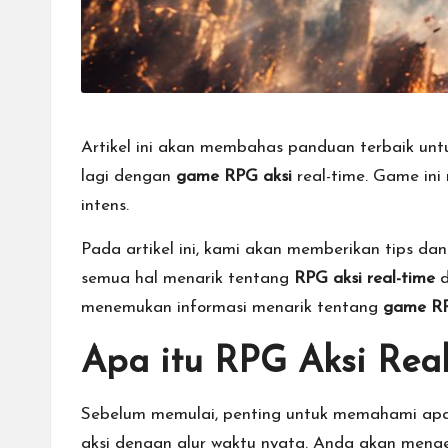
g
a
n
Artikel ini akan membahas panduan terbaik u
T
lagi dengan
game RPG aksi
real-time. Game in
u
intens.
r
Pada artikel ini, kami akan memberikan tips 
semua hal menarik tentang
RPG aksi real-time
d
n
menemukan informasi menarik tentang
game RP
a
Apa itu RPG Aksi Rea
m
e
Sebelum memulai, penting untuk memahami apa
aksi dengan alur waktu nyata. Anda akan menge