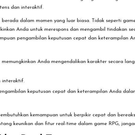
ens dan interaktif.
k berada dalam momen yang luar biasa. Tidak seperti gam
gkinkan Anda untuk merespons dan mengambil tindakan se
ampuan pengambilan keputusan cepat dan keterampilan A
ng memungkinkan Anda mengendalikan karakter secara lan
interaktif.
ngambilan keputusan cepat dan keterampilan Anda dala
membutuhkan kemampuan untuk berpikir cepat dan bereaks
ntang keunikan dan fitur real-time dalam game RPG, janga