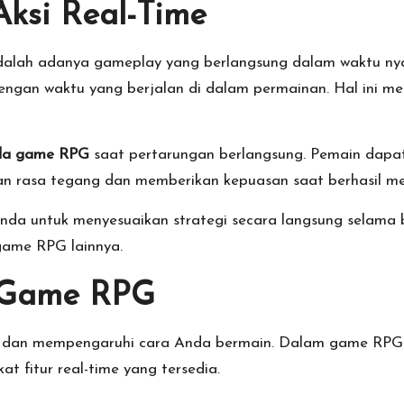
ksi Real-Time
adalah adanya gameplay yang berlangsung dalam waktu ny
dengan waktu yang berjalan di dalam permainan. Hal ini 
ada game RPG
saat pertarungan berlangsung. Pemain dapa
tkan rasa tegang dan memberikan kepuasan saat berhasil m
a untuk menyesuaikan strategi secara langsung selama b
ame RPG lainnya.
a Game RPG
 dan mempengaruhi cara Anda bermain. Dalam game RPG a
t fitur real-time yang tersedia.