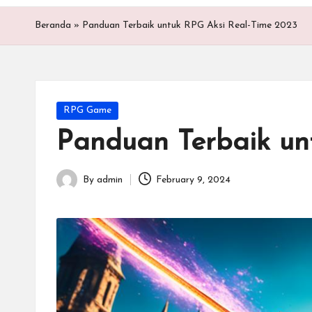
t
a
Beranda
»
Panduan Terbaik untuk RPG Aksi Real-Time 2023
r
G
Posted
RPG Game
a
in
Panduan Terbaik un
m
e
By
admin
February 9, 2024
Posted
by
E
s
p
o