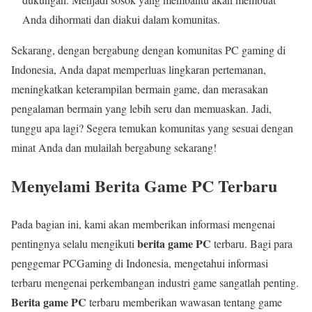
Anda dihormati dan diakui dalam komunitas.
Sekarang, dengan bergabung dengan komunitas PC gaming di
Indonesia, Anda dapat memperluas lingkaran pertemanan,
meningkatkan keterampilan bermain game, dan merasakan
pengalaman bermain yang lebih seru dan memuaskan. Jadi,
tunggu apa lagi? Segera temukan komunitas yang sesuai dengan
minat Anda dan mulailah bergabung sekarang!
Menyelami Berita Game PC Terbaru
Pada bagian ini, kami akan memberikan informasi mengenai
berita game PC
pentingnya selalu mengikuti
terbaru. Bagi para
penggemar PCGaming di Indonesia, mengetahui informasi
terbaru mengenai perkembangan industri game sangatlah penting.
Berita game PC
terbaru memberikan wawasan tentang game