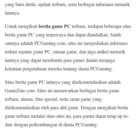
yang baru dirilis, update terbaru, serta berbagai informasi menarik
lainnya.
berita game PC
Untuk mengikuti
terbaru, terdapat beberapa situs
berita game PC yang terpercaya dan dapat diandalkan. Salah
satunya adalah PCGaming.com, situs ini menyediakan informasi
terkini seputar game PC, ulasan game, dan juga artikel menarik
lainnya yang dapat membantu para gamer dalam menjaga
kekinian pengetahuan mereka tentang dunia PCGaming.
Situs berita game PC lainnya yang direkomendasikan adalah
GameZine.com. Situs ini menawarkan berbagai berita game
terbaru, ulasan, fitur spesial, serta saran game yang
direkomendasikan oleh para ahli game. Dengan mengikuti berita
game terbaru melalui situs-situs ini, para gamer dapat tetap up-to-
date dengan perkembangan di dunia PCGaming.