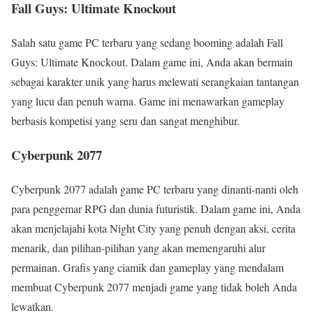
Fall Guys: Ultimate Knockout
Salah satu game PC terbaru yang sedang booming adalah Fall
Guys: Ultimate Knockout. Dalam game ini, Anda akan bermain
sebagai karakter unik yang harus melewati serangkaian tantangan
yang lucu dan penuh warna. Game ini menawarkan gameplay
berbasis kompetisi yang seru dan sangat menghibur.
Cyberpunk 2077
Cyberpunk 2077 adalah game PC terbaru yang dinanti-nanti oleh
para penggemar RPG dan dunia futuristik. Dalam game ini, Anda
akan menjelajahi kota Night City yang penuh dengan aksi, cerita
menarik, dan pilihan-pilihan yang akan memengaruhi alur
permainan. Grafis yang ciamik dan gameplay yang mendalam
membuat Cyberpunk 2077 menjadi game yang tidak boleh Anda
lewatkan.