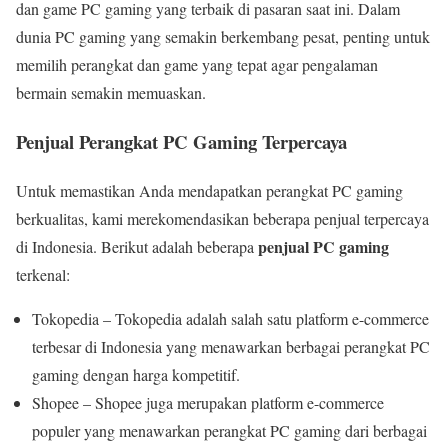
dan game PC gaming yang terbaik di pasaran saat ini. Dalam
dunia PC gaming yang semakin berkembang pesat, penting untuk
memilih perangkat dan game yang tepat agar pengalaman
bermain semakin memuaskan.
Penjual Perangkat PC Gaming Terpercaya
Untuk memastikan Anda mendapatkan perangkat PC gaming
berkualitas, kami merekomendasikan beberapa penjual terpercaya
penjual PC gaming
di Indonesia. Berikut adalah beberapa
terkenal:
Tokopedia – Tokopedia adalah salah satu platform e-commerce
terbesar di Indonesia yang menawarkan berbagai perangkat PC
gaming dengan harga kompetitif.
Shopee – Shopee juga merupakan platform e-commerce
populer yang menawarkan perangkat PC gaming dari berbagai