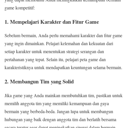
game kompetitif:
1. Mempelajari Karakter dan Fitur Game
Sebelum bermain, Anda perlu memahami karakter dan fitur game
yang ingin dimainkan. Pelajari kelemahan dan kekuatan dari
setiap karakter untuk menentukan strategi serangan dan
pertahanan yang tepat. Selain itu, pelajari peta game dan
karakteristiknya untuk mendapatkan keuntungan selama bermain.
2. Membangun Tim yang Solid
Jika game yang Anda mainkan membutuhkan tim, pastikan untuk
memilih anggota tim yang memiliki kemampuan dan gaya
bermain yang berbeda-beda. Jangan lupa untuk membangun
hubungan yang baik dengan anggota tim dan berlatih bersama
secara teratur agar dapat meningkatkan sinergi dalam bermain.