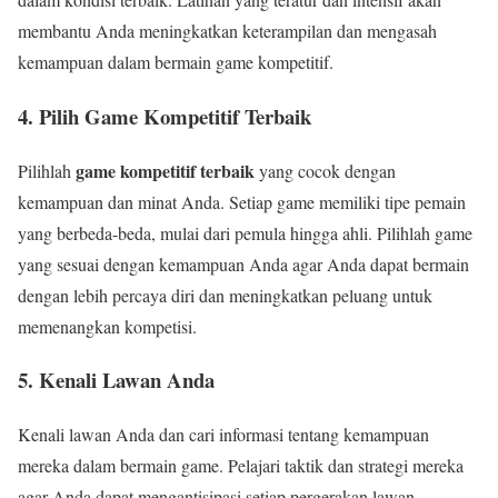
membantu Anda meningkatkan keterampilan dan mengasah
kemampuan dalam bermain game kompetitif.
4. Pilih Game Kompetitif Terbaik
game kompetitif terbaik
Pilihlah
yang cocok dengan
kemampuan dan minat Anda. Setiap game memiliki tipe pemain
yang berbeda-beda, mulai dari pemula hingga ahli. Pilihlah game
yang sesuai dengan kemampuan Anda agar Anda dapat bermain
dengan lebih percaya diri dan meningkatkan peluang untuk
memenangkan kompetisi.
5. Kenali Lawan Anda
Kenali lawan Anda dan cari informasi tentang kemampuan
mereka dalam bermain game. Pelajari taktik dan strategi mereka
agar Anda dapat mengantisipasi setiap pergerakan lawan.