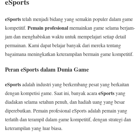
eSports
eSports
telah menjadi bidang yang semakin populer dalam game
Pemain profesional
kompetitif.
memainkan game selama berjam-
jam dan menghabiskan waktu untuk mempelajari setiap detail
permainan. Kami dapat belajar banyak dari mereka tentang
bagaimana meningkatkan keterampilan bermain game kompetitif.
Peran eSports dalam Dunia Game
eSports
adalah industri yang berkembang pesat yang berkaitan
eSports
dengan kompetisi game. Saat ini, banyak acara
yang
diadakan selama setahun penuh, dan hadiah uang yang besar
diperebutkan. Pemain profesional eSports adalah pemain yang
terlatih dan terampil dalam game kompetitif, dengan strategi dan
keterampilan yang luar biasa.