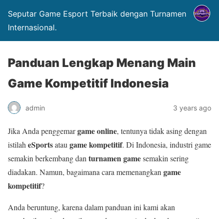
Seputar Game Esport Terbaik dengan Turnamen
Internasional.
Panduan Lengkap Menang Main
Game Kompetitif Indonesia
admin
3 years ago
game online
Jika Anda penggemar
, tentunya tidak asing dengan
eSports
game kompetitif
istilah
atau
. Di Indonesia, industri game
turnamen game
semakin berkembang dan
semakin sering
game
diadakan. Namun, bagaimana cara memenangkan
kompetitif
?
Anda beruntung, karena dalam panduan ini kami akan