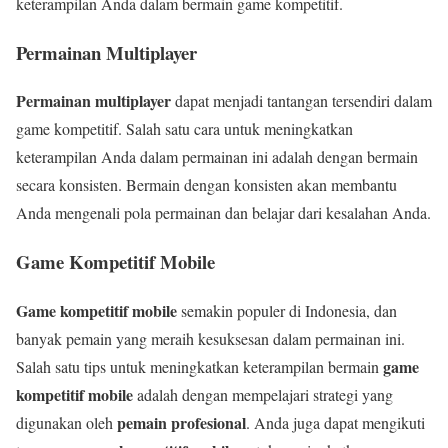
keterampilan Anda dalam bermain game kompetitif.
Permainan Multiplayer
Permainan multiplayer
dapat menjadi tantangan tersendiri dalam
game kompetitif. Salah satu cara untuk meningkatkan
keterampilan Anda dalam permainan ini adalah dengan bermain
secara konsisten. Bermain dengan konsisten akan membantu
Anda mengenali pola permainan dan belajar dari kesalahan Anda.
Game Kompetitif Mobile
Game kompetitif mobile
semakin populer di Indonesia, dan
banyak pemain yang meraih kesuksesan dalam permainan ini.
game
Salah satu tips untuk meningkatkan keterampilan bermain
kompetitif mobile
adalah dengan mempelajari strategi yang
pemain profesional
digunakan oleh
. Anda juga dapat mengikuti