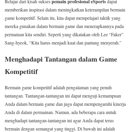
pemain profesional eSports
Belajar dari kisah sukses
dapat
memberikan inspirasi dalam meningkatkan keterampilan bermain
game kompetitif. Selain itu, kita dapat mempelajari taktik yang
mereka gunakan dalam bermain game dan menerapkannya pada
permainan kita sendiri. Seperti yang dikatakan oleh Lee “Faker”
Sang-hyeok, “Kita harus menjadi kuat dan pantang menyerah.”
Menghadapi Tantangan dalam Game
Kompetitif
Bermain game kompetitif adalah pengalaman yang penuh
tantangan. Tantangan-tantangan ini dapat menguji kemampuan
Anda dalam bermain game dan juga dapat mempengaruhi kinerja
Anda di dalam permainan. Namun, ada beberapa cara untuk
menghadapi tantangan-tantangan ini agar Anda dapat terus
bermain dengan semangat yang tinggi. Di bawah ini adalah