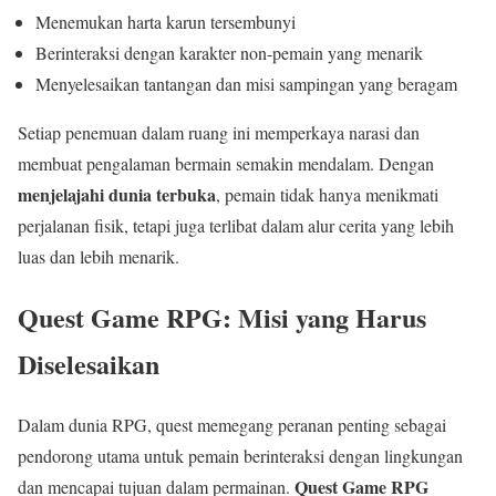
Menemukan harta karun tersembunyi
Berinteraksi dengan karakter non-pemain yang menarik
Menyelesaikan tantangan dan misi sampingan yang beragam
Setiap penemuan dalam ruang ini memperkaya narasi dan
membuat pengalaman bermain semakin mendalam. Dengan
menjelajahi dunia terbuka
, pemain tidak hanya menikmati
perjalanan fisik, tetapi juga terlibat dalam alur cerita yang lebih
luas dan lebih menarik.
Quest Game RPG: Misi yang Harus
Diselesaikan
Dalam dunia RPG, quest memegang peranan penting sebagai
pendorong utama untuk pemain berinteraksi dengan lingkungan
Quest Game RPG
dan mencapai tujuan dalam permainan.