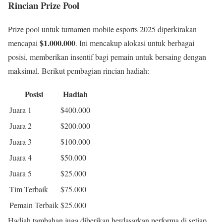
Rincian Prize Pool
Prize pool untuk turnamen mobile esports 2025 diperkirakan
$1.000.000
mencapai
. Ini mencakup alokasi untuk berbagai
posisi, memberikan insentif bagi pemain untuk bersaing dengan
maksimal. Berikut pembagian rincian hadiah:
Posisi
Hadiah
Juara 1
$400.000
Juara 2
$200.000
Juara 3
$100.000
Juara 4
$50.000
Juara 5
$25.000
Tim Terbaik
$75.000
Pemain Terbaik
$25.000
Hadiah tambahan juga diberikan berdasarkan performa di setiap