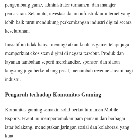
pengembang game, administrator turnamen, dan manajer
pemasaran. Selain itu, investasi dalam infrastruktur internet yang
lebih baik turut mendukung perkembangan industri digital secara
keseluruhan.
Inisiatif ini tidak hanya meningkatkan kualitas game, tetapi juga
memperkuat ekosistem digital di negara tersebut. Produk dan
layanan tambahan seperti merchandise, sponsor, dan siaran
langsung juga berkembang pesat, menambah revenue stream bagi
industri.
Pengaruh terhadap Komunitas Gaming
Komunitas gaming semakin solid berkat turnamen Mobile
Esports. Event ini mempertemukan para pemain dari berbagai
latar belakang, menciptakan jaringan sosial dan kolaborasi yang
kuat.