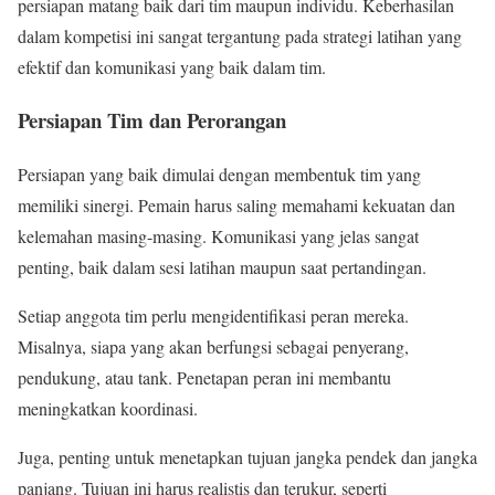
persiapan matang baik dari tim maupun individu. Keberhasilan
dalam kompetisi ini sangat tergantung pada strategi latihan yang
efektif dan komunikasi yang baik dalam tim.
Persiapan Tim dan Perorangan
Persiapan yang baik dimulai dengan membentuk tim yang
memiliki sinergi. Pemain harus saling memahami kekuatan dan
kelemahan masing-masing. Komunikasi yang jelas sangat
penting, baik dalam sesi latihan maupun saat pertandingan.
Setiap anggota tim perlu mengidentifikasi peran mereka.
Misalnya, siapa yang akan berfungsi sebagai penyerang,
pendukung, atau tank. Penetapan peran ini membantu
meningkatkan koordinasi.
Juga, penting untuk menetapkan tujuan jangka pendek dan jangka
panjang. Tujuan ini harus realistis dan terukur, seperti