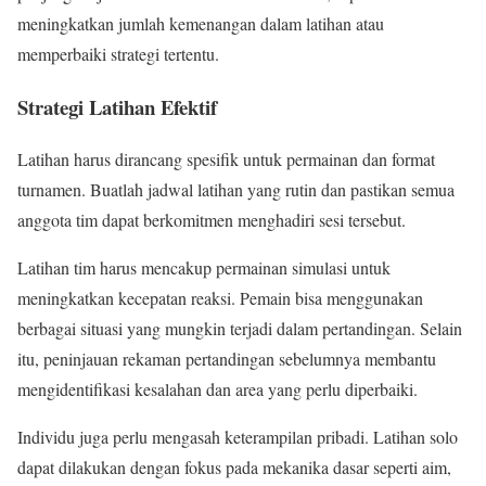
meningkatkan jumlah kemenangan dalam latihan atau
memperbaiki strategi tertentu.
Strategi Latihan Efektif
Latihan harus dirancang spesifik untuk permainan dan format
turnamen. Buatlah jadwal latihan yang rutin dan pastikan semua
anggota tim dapat berkomitmen menghadiri sesi tersebut.
Latihan tim harus mencakup permainan simulasi untuk
meningkatkan kecepatan reaksi. Pemain bisa menggunakan
berbagai situasi yang mungkin terjadi dalam pertandingan. Selain
itu, peninjauan rekaman pertandingan sebelumnya membantu
mengidentifikasi kesalahan dan area yang perlu diperbaiki.
Individu juga perlu mengasah keterampilan pribadi. Latihan solo
dapat dilakukan dengan fokus pada mekanika dasar seperti aim,