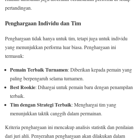
pertandingan.
Penghargaan Individu dan Tim
Penghargaan tidak hanya untuk tim, tetapi juga untuk individu
yang menunjukkan performa luar biasa. Penghargaan ini
termasuk:
Pemain Terbaik Turnamen
: Diberikan kepada pemain yang
paling berpengaruh selama turnamen.
Best Rookie
: Dihargai untuk pemain baru dengan penampilan
terbaik.
Tim dengan Strategi Terbaik
: Menghargai tim yang
menunjukkan taktik canggih dalam permainan.
Kriteria penghargaan ini mencakup analisis statistik dan penilaian
dari juri ahli. Penyerahan penghargaan akan dilakukan dalam