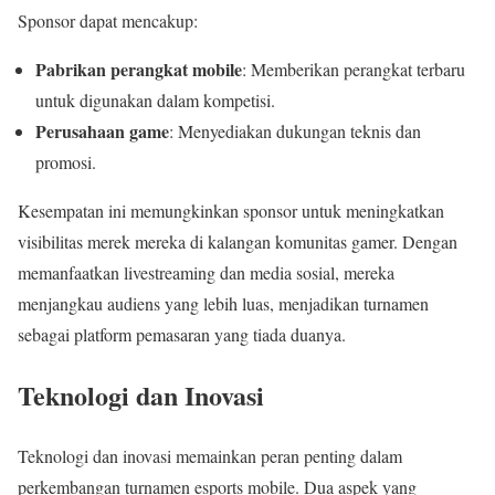
Sponsor dapat mencakup:
Pabrikan perangkat mobile
: Memberikan perangkat terbaru
untuk digunakan dalam kompetisi.
Perusahaan game
: Menyediakan dukungan teknis dan
promosi.
Kesempatan ini memungkinkan sponsor untuk meningkatkan
visibilitas merek mereka di kalangan komunitas gamer. Dengan
memanfaatkan livestreaming dan media sosial, mereka
menjangkau audiens yang lebih luas, menjadikan turnamen
sebagai platform pemasaran yang tiada duanya.
Teknologi dan Inovasi
Teknologi dan inovasi memainkan peran penting dalam
perkembangan turnamen esports mobile. Dua aspek yang