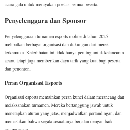
acara gala untuk merayakan prestasi semua peserta.
Penyelenggara dan Sponsor
Penyelenggaraan turnamen esports mobile di tahun 2025
melibatkan berbagai organisasi dan dukungan dari merek
terkemuka. Keterlibatan ini tidak hanya penting untuk kelancaran
acara, tetapi juga memberikan daya tarik yang kuat bagi peserta
dan penonton.
Peran Organisasi Esports
Organisasi esports memainkan peran kunci dalam merancang dan
melaksanakan turnamen. Mereka bertanggung jawab untuk
menetapkan aturan yang jelas, menjadwalkan pertandingan, dan
memastikan bahwa segala sesuatunya berjalan dengan baik
selama acara.