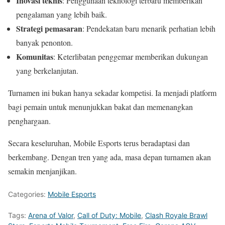
Inovasi teknis
: Penggunaan teknologi terbaru memberikan
pengalaman yang lebih baik.
Strategi pemasaran
: Pendekatan baru menarik perhatian lebih
banyak penonton.
Komunitas
: Keterlibatan penggemar memberikan dukungan
yang berkelanjutan.
Turnamen ini bukan hanya sekadar kompetisi. Ia menjadi platform
bagi pemain untuk menunjukkan bakat dan memenangkan
penghargaan.
Secara keseluruhan, Mobile Esports terus beradaptasi dan
berkembang. Dengan tren yang ada, masa depan turnamen akan
semakin menjanjikan.
Categories:
Mobile Esports
Tags:
Arena of Valor
,
Call of Duty: Mobile
,
Clash Royale Brawl