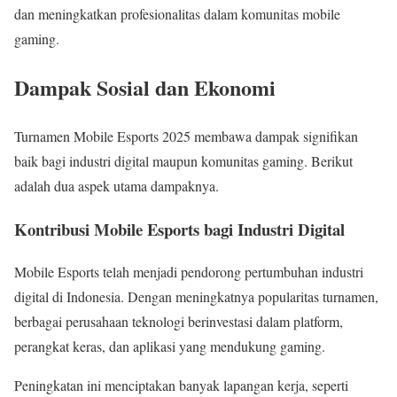
dan meningkatkan profesionalitas dalam komunitas mobile
gaming.
Dampak Sosial dan Ekonomi
Turnamen Mobile Esports 2025 membawa dampak signifikan
baik bagi industri digital maupun komunitas gaming. Berikut
adalah dua aspek utama dampaknya.
Kontribusi Mobile Esports bagi Industri Digital
Mobile Esports telah menjadi pendorong pertumbuhan industri
digital di Indonesia. Dengan meningkatnya popularitas turnamen,
berbagai perusahaan teknologi berinvestasi dalam platform,
perangkat keras, dan aplikasi yang mendukung gaming.
Peningkatan ini menciptakan banyak lapangan kerja, seperti