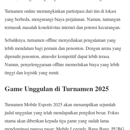
Turnamen online memungkinkan partisipasi dari tim di lokasi
yang berbeda, mengurangi biaya perjalanan. Namun, tantangan
termasuk masalah konektivitas internet dan potensi kecurangan.
Sebaliknya, turnamen offline menyediakan pengalaman yang
lebih mendalam bagi pemain dan penonton. Dengan arena yang
dipenuhi penonton, atmosfer kompetitif dapat lebih terasa.
Namun, penyelenggaraan offline memerlukan biaya yang lebih
tinggi dan logistik yang rumit.
Game Unggulan di Turnamen 2025
Turnamen Mobile Esports 2025 akan menampilkan sejumlah
judul unggulan yang telah mendapatkan pengikut besar. Fokus
utama akan diberikan kepada tiga game yang sudah lama
mendominasi pangsa pasar: Mobile Legends: Bang Bang, PUBG