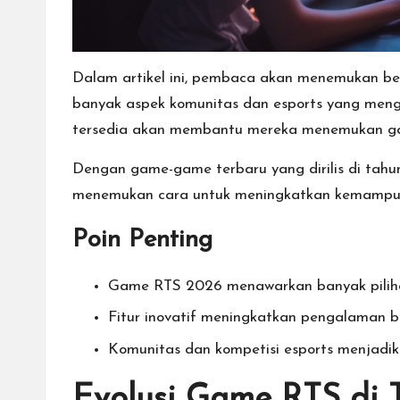
n
a
Dalam artikel ini, pembaca akan menemukan be
l.
banyak aspek komunitas dan esports yang menge
tersedia akan membantu mereka menemukan gam
Dengan game-game terbaru yang dirilis di tah
menemukan cara untuk meningkatkan kemampuan
Poin Penting
Game RTS 2026 menawarkan banyak pilihan
Fitur inovatif meningkatkan pengalaman 
Komunitas dan kompetisi esports menjadik
Evolusi Game RTS di 