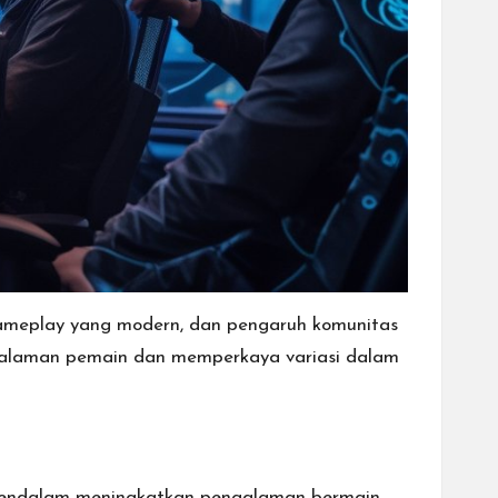
gameplay yang modern, dan pengaruh komunitas
galaman pemain dan memperkaya variasi dalam
 mendalam meningkatkan pengalaman bermain.