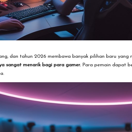
ang, dan tahun 2026 membawa banyak pilihan baru yang 
nya sangat menarik bagi para gamer.
Para pemain dapat ber
a.