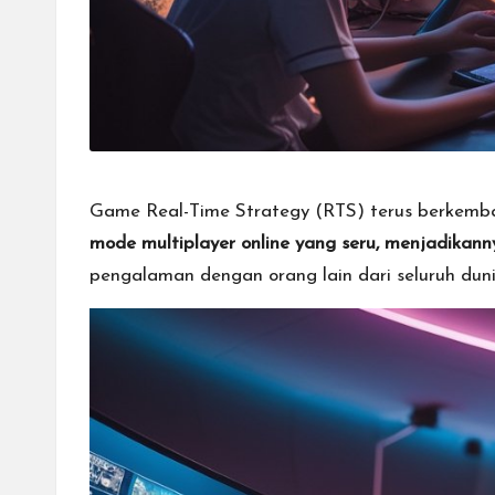
g
a
n
T
Game Real-Time Strategy (RTS) terus berkemb
u
mode multiplayer online yang seru, menjadikan
r
pengalaman dengan orang lain dari seluruh duni
n
a
m
e