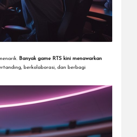
menarik.
Banyak game RTS kini menawarkan
tanding, berkolaborasi, dan berbagi