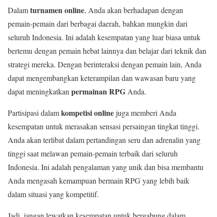
turnamen online
Dalam
, Anda akan berhadapan dengan
pemain-pemain dari berbagai daerah, bahkan mungkin dari
seluruh Indonesia. Ini adalah kesempatan yang luar biasa untuk
bertemu dengan pemain hebat lainnya dan belajar dari teknik dan
strategi mereka. Dengan berinteraksi dengan pemain lain, Anda
dapat mengembangkan keterampilan dan wawasan baru yang
permainan RPG
dapat meningkatkan
Anda.
kompetisi online
Partisipasi dalam
juga memberi Anda
kesempatan untuk merasakan sensasi persaingan tingkat tinggi.
Anda akan terlibat dalam pertandingan seru dan adrenalin yang
tinggi saat melawan pemain-pemain terbaik dari seluruh
Indonesia. Ini adalah pengalaman yang unik dan bisa membantu
Anda mengasah kemampuan bermain RPG yang lebih baik
dalam situasi yang kompetitif.
Jadi, jangan lewatkan kesempatan untuk bergabung dalam