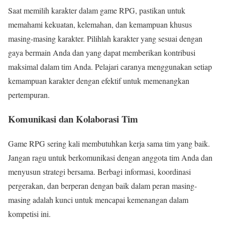
Saat memilih karakter dalam game RPG, pastikan untuk
memahami kekuatan, kelemahan, dan kemampuan khusus
masing-masing karakter. Pilihlah karakter yang sesuai dengan
gaya bermain Anda dan yang dapat memberikan kontribusi
maksimal dalam tim Anda. Pelajari caranya menggunakan setiap
kemampuan karakter dengan efektif untuk memenangkan
pertempuran.
Komunikasi dan Kolaborasi Tim
Game RPG sering kali membutuhkan kerja sama tim yang baik.
Jangan ragu untuk berkomunikasi dengan anggota tim Anda dan
menyusun strategi bersama. Berbagi informasi, koordinasi
pergerakan, dan berperan dengan baik dalam peran masing-
masing adalah kunci untuk mencapai kemenangan dalam
kompetisi ini.