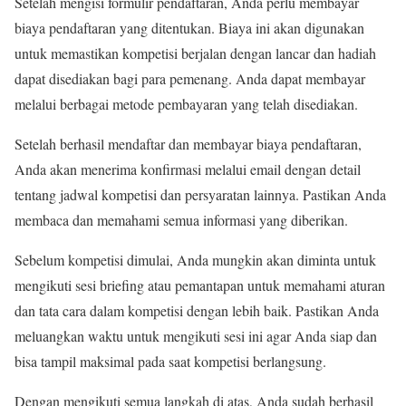
Setelah mengisi formulir pendaftaran, Anda perlu membayar
biaya pendaftaran yang ditentukan. Biaya ini akan digunakan
untuk memastikan kompetisi berjalan dengan lancar dan hadiah
dapat disediakan bagi para pemenang. Anda dapat membayar
melalui berbagai metode pembayaran yang telah disediakan.
Setelah berhasil mendaftar dan membayar biaya pendaftaran,
Anda akan menerima konfirmasi melalui email dengan detail
tentang jadwal kompetisi dan persyaratan lainnya. Pastikan Anda
membaca dan memahami semua informasi yang diberikan.
Sebelum kompetisi dimulai, Anda mungkin akan diminta untuk
mengikuti sesi briefing atau pemantapan untuk memahami aturan
dan tata cara dalam kompetisi dengan lebih baik. Pastikan Anda
meluangkan waktu untuk mengikuti sesi ini agar Anda siap dan
bisa tampil maksimal pada saat kompetisi berlangsung.
Dengan mengikuti semua langkah di atas, Anda sudah berhasil