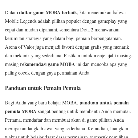
daftar game MOBA terbaik
Dalam
, kita menemukan bahwa
Mobile Legends adalah pilihan populer dengan gameplay yang
cepat dan mudah dipahami, sementara Dota 2 menawarkan
kerumitan strategis yang dalam bagi pemain berpengalaman.
Arena of Valor juga menjadi favorit dengan grafis yang menarik
dan mekanik yang sederhana. Pastikan untuk menjelajahi masing-
rekomendasi game MOBA
masing
ini dan mencoba apa yang
paling cocok dengan gaya permainan Anda.
Panduan untuk Pemain Pemula
panduan untuk pemain
Bagi Anda yang baru belajar MOBA,
pemula MOBA
sangat penting untuk membantu Anda memulai.
Pertama, mendaftar dan membuat akun di game pilihan Anda
merupakan langkah awal yang sederhana. Kemudian, luangkan
waktu untuk belajar dasar-dasar permainan, termasuk pemilihan