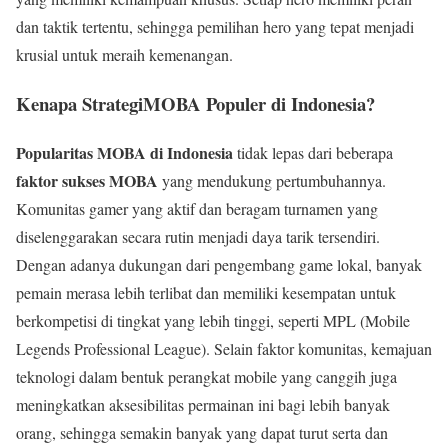
dan taktik tertentu, sehingga pemilihan hero yang tepat menjadi
krusial untuk meraih kemenangan.
Kenapa StrategiMOBA Populer di Indonesia?
Popularitas MOBA di Indonesia
tidak lepas dari beberapa
faktor sukses MOBA
yang mendukung pertumbuhannya.
Komunitas gamer yang aktif dan beragam turnamen yang
diselenggarakan secara rutin menjadi daya tarik tersendiri.
Dengan adanya dukungan dari pengembang game lokal, banyak
pemain merasa lebih terlibat dan memiliki kesempatan untuk
berkompetisi di tingkat yang lebih tinggi, seperti MPL (Mobile
Legends Professional League). Selain faktor komunitas, kemajuan
teknologi dalam bentuk perangkat mobile yang canggih juga
meningkatkan aksesibilitas permainan ini bagi lebih banyak
orang, sehingga semakin banyak yang dapat turut serta dan