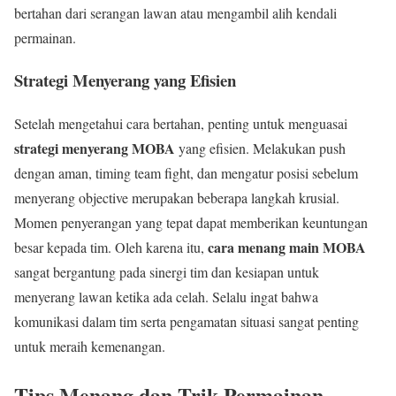
bertahan dari serangan lawan atau mengambil alih kendali
permainan.
Strategi Menyerang yang Efisien
Setelah mengetahui cara bertahan, penting untuk menguasai
strategi menyerang MOBA
yang efisien. Melakukan push
dengan aman, timing team fight, dan mengatur posisi sebelum
menyerang objective merupakan beberapa langkah krusial.
Momen penyerangan yang tepat dapat memberikan keuntungan
cara menang main MOBA
besar kepada tim. Oleh karena itu,
sangat bergantung pada sinergi tim dan kesiapan untuk
menyerang lawan ketika ada celah. Selalu ingat bahwa
komunikasi dalam tim serta pengamatan situasi sangat penting
untuk meraih kemenangan.
Tips Menang dan Trik Permainan