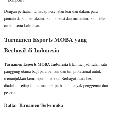
Dengan perhatian terhadap kesehatan luar dan dalam, para
pemain dapat memaksimalkan potensi dan meminimalkan risiko
cedera serta kelelahan.
Turnamen Esports MOBA yang
Berhasil di Indonesia
Turnamen Esports MOBA Indonesia
telah menjadi salah satu
panggung utama bagi para pemain dan tim profesional untuk
menunjukkan kemampuan mereka. Berbagai acara besar
diadakan setiap tahun, menarik perhatian banyak penggemar dan
peserta.
Daftar Turnamen Terkemuka