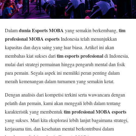
dunia Esports MOBA
tim
Dalam
yang semakin berkembang,
profesional MOBA esports
Indonesia telah menunjukkan
kapasitas dan daya saing yang luar biasa. Artikel ini akan
tim esports profesional
membahas kiat sukses dari
di Indonesia,
mulai dari strategi permainan hingga pengaruh mental dan fisik
para pemain. Segala aspek ini memiliki peran penting dalam
meraih kemenangan dalam turnamen yang semakin ketat.
Dengan analisis dari kompetisi terkini serta wawancara dengan
pelatih dan pemain, kami akan menggali lebih dalam tentang
tim profesional MOBA esports
karakteristik yang membentuk
yang sukses. Mari kita eksplorasi lebih lanjut bagaimana strategi,
kerjasama tim, dan kesehatan mental berkontribusi dalam