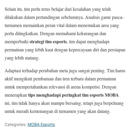
Selain itu, tim perlu terus belajar dari kesalahan yang telah
dilakukan dalam pertandingan sebelumnya. Analisis game pasca-
turnamen memainkan peran vital dalam menemukan area yang
perlu ditingkatkan. Dengan memahami kekurangan dan
strategi tim esports
memperbaiki
, tim dapat menghadapi
permainan yang lebih kuat dengan kepercayaan diri dan persiapan
yang lebih matang.
Adaptasi terhadap perubahan meta juga sangat penting. Tim harus
aktif mengikuti pembaruan dan tren terbaru dalam permainan
untuk mempertahankan relevansi di arena kompetisi. Dengan
tips menghadapi peringkat tim esports MOBA
menerapkan
ini, tim tidak hanya akan mampu bersaing, tetapi juga berpeluang
untuk meraih kemenangan di turnamen yang akan datang.
Categories:
MOBA Esports