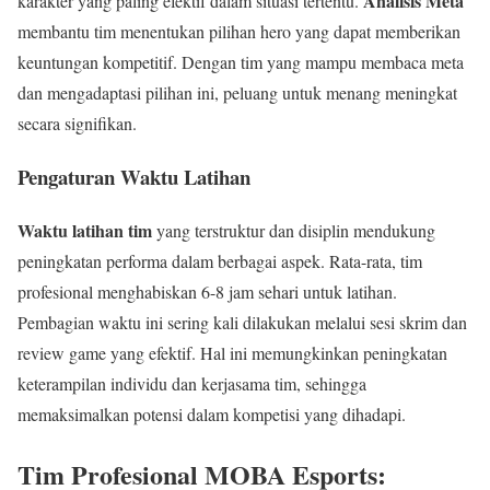
Analisis Meta
karakter yang paling efektif dalam situasi tertentu.
membantu tim menentukan pilihan hero yang dapat memberikan
keuntungan kompetitif. Dengan tim yang mampu membaca meta
dan mengadaptasi pilihan ini, peluang untuk menang meningkat
secara signifikan.
Pengaturan Waktu Latihan
Waktu latihan tim
yang terstruktur dan disiplin mendukung
peningkatan performa dalam berbagai aspek. Rata-rata, tim
profesional menghabiskan 6-8 jam sehari untuk latihan.
Pembagian waktu ini sering kali dilakukan melalui sesi skrim dan
review game yang efektif. Hal ini memungkinkan peningkatan
keterampilan individu dan kerjasama tim, sehingga
memaksimalkan potensi dalam kompetisi yang dihadapi.
Tim Profesional MOBA Esports: