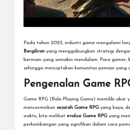
g
a
n
Pada tahun 2025, industri game mengalami lon
T
Bergiliran
yang menggabungkan strategi denga
u
bermain yang semakin mendalam. Para gamer, khu
sehingga menciptakan komunitas pemain yang ak
r
Pengenalan Game RPG
n
a
Game RPG (Role-Playing Game) memiliki akar yan
m
mencerminkan
sejarah Game RPG
yang kaya, de
waktu, kita melihat
evolusi Game RPG
yang memb
e
perkembangan yang signifikan dalam cara pemai