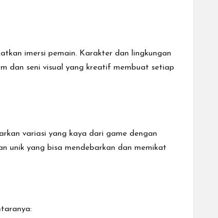
tkan imersi pemain. Karakter dan lingkungan
 dan seni visual yang kreatif membuat setiap
kan variasi yang kaya dari game dengan
man unik yang bisa mendebarkan dan memikat
taranya: