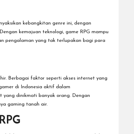
yaksikan kebangkitan genre ini, dengan
. Dengan kemajuan teknologi, game RPG mampu
an pengalaman yang tak terlupakan bagi para
r. Berbagai faktor seperti akses internet yang
gamer di Indonesia aktif dalam
rit yang dinikmati banyak orang. Dengan
ya gaming tanah air.
 RPG