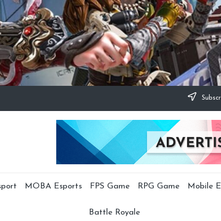
Subscr
sport
MOBA Esports
FPS Game
RPG Game
Mobile E
Battle Royale