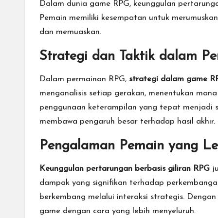
n
Dalam dunia game RPG, keunggulan pertarunga
Pemain memiliki kesempatan untuk merumuskan 
a
dan memuaskan.
l.
Strategi dan Taktik dalam P
Dalam permainan RPG,
strategi dalam game R
menganalisis setiap gerakan, menentukan mana y
penggunaan keterampilan yang tepat menjadi se
membawa pengaruh besar terhadap hasil akhir.
Pengalaman Pemain yang Le
Keunggulan pertarungan berbasis giliran RPG
ju
dampak yang signifikan terhadap perkembangan 
berkembang melalui interaksi strategis. Denga
game dengan cara yang lebih menyeluruh.