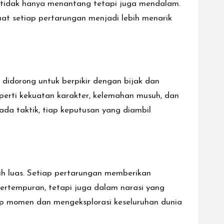
tidak hanya menantang tetapi juga mendalam.
t setiap pertarungan menjadi lebih menarik
didorong untuk berpikir dengan bijak dan
eperti kekuatan karakter, kelemahan musuh, dan
da taktik, tiap keputusan yang diambil
ih luas. Setiap pertarungan memberikan
ertempuran, tetapi juga dalam narasi yang
iap momen dan mengeksplorasi keseluruhan dunia