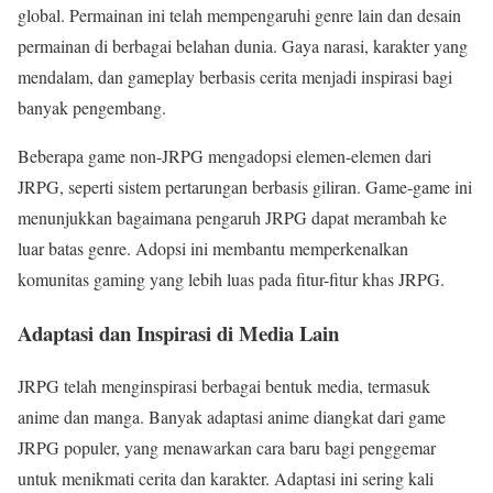
global. Permainan ini telah mempengaruhi genre lain dan desain
permainan di berbagai belahan dunia. Gaya narasi, karakter yang
mendalam, dan gameplay berbasis cerita menjadi inspirasi bagi
banyak pengembang.
Beberapa game non-JRPG mengadopsi elemen-elemen dari
JRPG, seperti sistem pertarungan berbasis giliran. Game-game ini
menunjukkan bagaimana pengaruh JRPG dapat merambah ke
luar batas genre. Adopsi ini membantu memperkenalkan
komunitas gaming yang lebih luas pada fitur-fitur khas JRPG.
Adaptasi dan Inspirasi di Media Lain
JRPG telah menginspirasi berbagai bentuk media, termasuk
anime dan manga. Banyak adaptasi anime diangkat dari game
JRPG populer, yang menawarkan cara baru bagi penggemar
untuk menikmati cerita dan karakter. Adaptasi ini sering kali