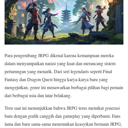
Para pengembang JRPG dikenal karena kemampuan mereka
dalam menyampaikan narasi yang kuat dan merancang sistem
pertarungan yang menarik. Dari seri legendaris seperti Final
Fantasy dan Dragon Quest hingga karya-karya baru yang
mengejutkan, genre ini menawarkan berbagai pilihan bagi pemain
dari berbagai usia dan latar belakang.
Tren saat ini menunjukkan bahwa JRPG terus memikat generasi
baru dengan grafik canggih dan gameplay yang diperbarui. Fans
lama dan baru sama-sama menemukan keasyikan bermain JRPG,