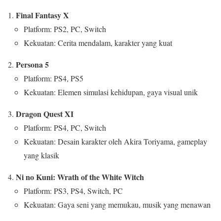
Final Fantasy X
Platform: PS2, PC, Switch
Kekuatan: Cerita mendalam, karakter yang kuat
Persona 5
Platform: PS4, PS5
Kekuatan: Elemen simulasi kehidupan, gaya visual unik
Dragon Quest XI
Platform: PS4, PC, Switch
Kekuatan: Desain karakter oleh Akira Toriyama, gameplay
yang klasik
Ni no Kuni: Wrath of the White Witch
Platform: PS3, PS4, Switch, PC
Kekuatan: Gaya seni yang memukau, musik yang menawan