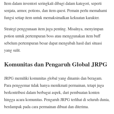
Item dalam inventori seringkali dibagi dalam kategori, seperti
senjata, armor, potions, dan item quest. Pemain perlu memahami
fungsi setiap item untuk memaksimalkan kekuatan karakter.
Strategi penggunaan item juga penting. Misalnya, menyimpan
potion untuk pertempuran boss atau menggunakan item buff
sebelum pertempuran besar dapat mengubah hasil dari situasi
yang sulit.
Komunitas dan Pengaruh Global JRPG
JRPG memiliki komunitas global yang dinamis dan beragam.
Para penggemar tidak hanya menikmati permainan, tetapi juga
berkontribusi dalam berbagai aspek, dari pembuatan konten
hingga acara komunitas. Pengaruh JRPG terlihat di seluruh dunia,
berdampak pada cara permainan dibuat dan diterima.