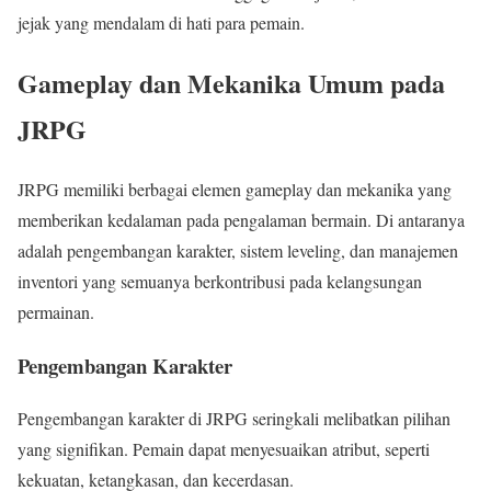
jejak yang mendalam di hati para pemain.
Gameplay dan Mekanika Umum pada
JRPG
JRPG memiliki berbagai elemen gameplay dan mekanika yang
memberikan kedalaman pada pengalaman bermain. Di antaranya
adalah pengembangan karakter, sistem leveling, dan manajemen
inventori yang semuanya berkontribusi pada kelangsungan
permainan.
Pengembangan Karakter
Pengembangan karakter di JRPG seringkali melibatkan pilihan
yang signifikan. Pemain dapat menyesuaikan atribut, seperti
kekuatan, ketangkasan, dan kecerdasan.