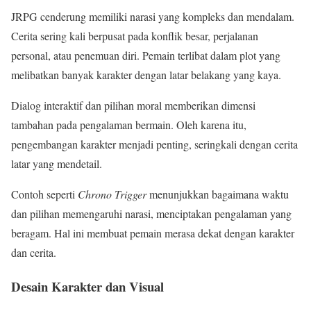
JRPG cenderung memiliki narasi yang kompleks dan mendalam.
Cerita sering kali berpusat pada konflik besar, perjalanan
personal, atau penemuan diri. Pemain terlibat dalam plot yang
melibatkan banyak karakter dengan latar belakang yang kaya.
Dialog interaktif dan pilihan moral memberikan dimensi
tambahan pada pengalaman bermain. Oleh karena itu,
pengembangan karakter menjadi penting, seringkali dengan cerita
latar yang mendetail.
Contoh seperti
Chrono Trigger
menunjukkan bagaimana waktu
dan pilihan memengaruhi narasi, menciptakan pengalaman yang
beragam. Hal ini membuat pemain merasa dekat dengan karakter
dan cerita.
Desain Karakter dan Visual