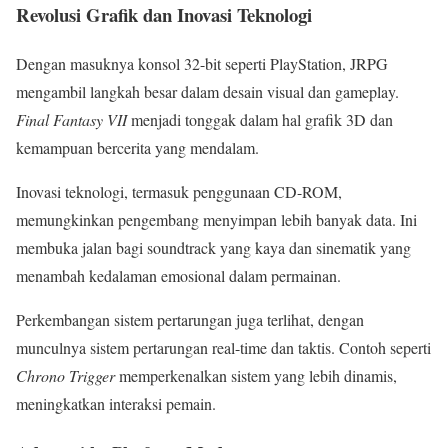
Revolusi Grafik dan Inovasi Teknologi
Dengan masuknya konsol 32-bit seperti PlayStation, JRPG
mengambil langkah besar dalam desain visual dan gameplay.
Final Fantasy VII
menjadi tonggak dalam hal grafik 3D dan
kemampuan bercerita yang mendalam.
Inovasi teknologi, termasuk penggunaan CD-ROM,
memungkinkan pengembang menyimpan lebih banyak data. Ini
membuka jalan bagi soundtrack yang kaya dan sinematik yang
menambah kedalaman emosional dalam permainan.
Perkembangan sistem pertarungan juga terlihat, dengan
munculnya sistem pertarungan real-time dan taktis. Contoh seperti
Chrono Trigger
memperkenalkan sistem yang lebih dinamis,
meningkatkan interaksi pemain.