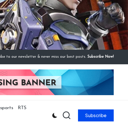
ibe to our newsletter & never miss our best posts.
Subscribe Now!
sports
RTS
Subscribe