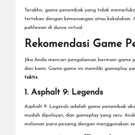
n
Terakhir, game penembak yang tidak memerluk
a
tertekan dengan kemenangan atau kekalahan. A
l.
pahlawan di dunia virtual.
Rekomendasi Game P
Jika Anda mencari pengalaman bermain game pe
dari kami. Game-game ini memiliki gameplay
taktis
.
1. Asphalt 9: Legends
Asphalt 9: Legends adalah game penembak aksi 
mudah dipelajari, dan gameplay yang seru. An
melawan para pesaing dengan menggunakan se