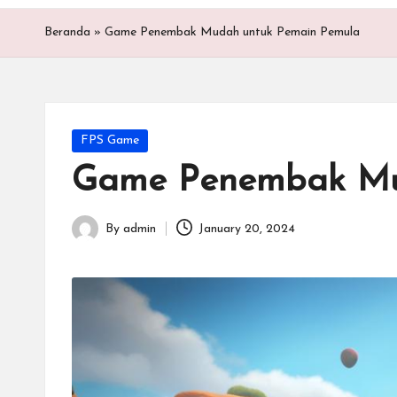
t
a
Beranda
»
Game Penembak Mudah untuk Pemain Pemula
r
G
Posted
FPS Game
a
in
Game Penembak Mu
m
e
By
admin
January 20, 2024
Posted
by
E
s
p
o