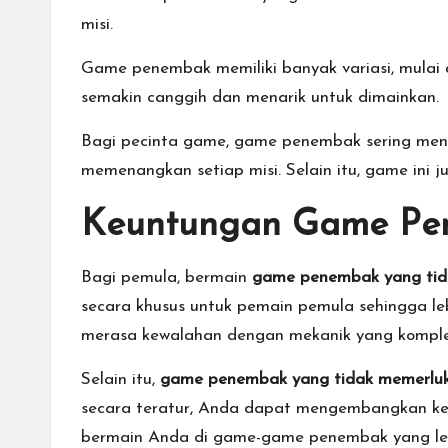
n
misi.
I
Game penembak memiliki banyak variasi, mulai 
n
semakin canggih dan menarik untuk dimainkan.
t
Bagi pecinta game, game penembak sering menja
memenangkan setiap misi. Selain itu, game ini 
e
Keuntungan Game Pen
r
n
Bagi pemula, bermain
game penembak yang tida
secara khusus untuk pemain pemula sehingga leb
a
merasa kewalahan dengan mekanik yang komple
si
Selain itu,
game penembak yang tidak memerluka
o
secara teratur, Anda dapat mengembangkan kete
bermain Anda di game-game penembak yang leb