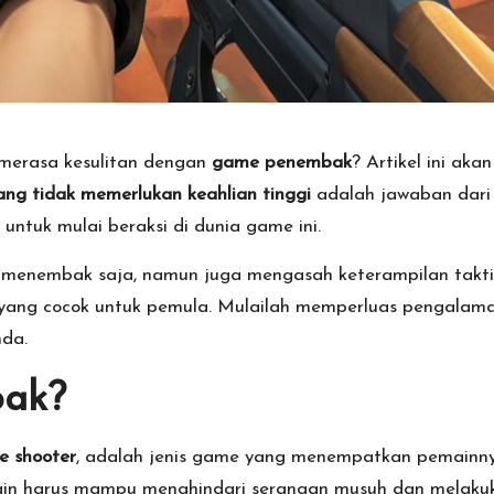
merasa kesulitan dengan
game penembak
? Artikel ini a
g tidak memerlukan keahlian tinggi
adalah jawaban dari
 untuk mulai beraksi di dunia game ini.
enembak saja, namun juga mengasah keterampilan taktis d
ng cocok untuk pemula. Mulailah memperluas pengalam
nda.
bak?
 shooter
, adalah jenis game yang menempatkan pemainny
n harus mampu menghindari serangan musuh dan melakuka