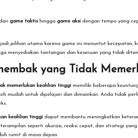
dari
game taktis
hingga
game aksi
dengan tempo yang cepa
di pilihan utama karena game ini menuntut kecepatan, ke
juga menyediakan tantangan dan keseruan yang tidak ditem
embak yang Tidak Memerlu
k memerlukan keahlian tinggi
memiliki beberapa keuntun
ih mudah untuk dipelajari dan dimainkan. Anda tidak perl
ks.
n keahlian tinggi
dapat membantu meningkatkan keteram
rampilan seperti akurasi, reaksi cepat, dan strategi yan
ih rumit di masa depan.