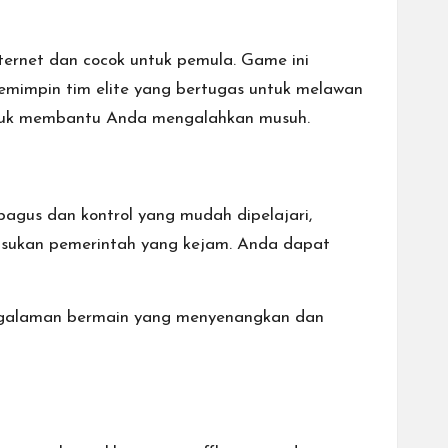
ternet dan cocok untuk pemula. Game ini
mimpin tim elite yang bertugas untuk melawan
untuk membantu Anda mengalahkan musuh.
bagus dan kontrol yang mudah dipelajari,
asukan pemerintah yang kejam. Anda dapat
galaman bermain yang menyenangkan dan