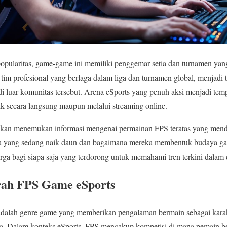
popularitas, game-game ini memiliki penggemar setia dan turnamen ya
tim profesional yang berlaga dalam liga dan turnamen global, menjadi t
di luar komunitas tersebut. Arena eSports yang penuh aksi menjadi tem
k secara langsung maupun melalui streaming online.
 akan menemukan informasi mengenai permainan FPS teratas yang mendo
 yang sedang naik daun dan bagaimana mereka membentuk budaya ga
a bagi siapa saja yang terdorong untuk memahami tren terkini dalam 
arah FPS Game eSports
adalah genre game yang memberikan pengalaman bermain sebagai karakt
a. Dalam konteks eSports, FPS mencakup kompetisi di mana pemain ber