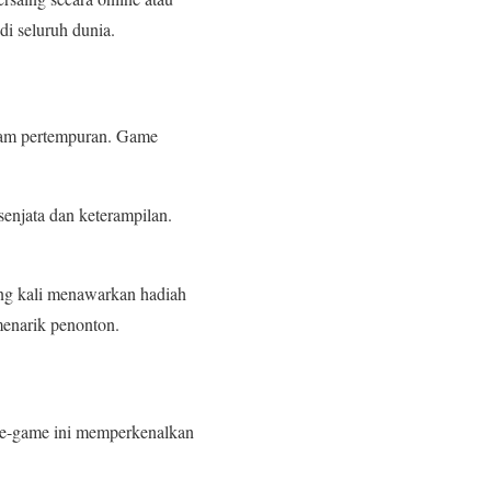
di seluruh dunia.
lam pertempuran. Game
enjata dan keterampilan.
ing kali menawarkan hadiah
menarik penonton.
e-game ini memperkenalkan