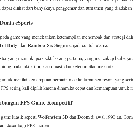
ni dapat dilihat dari banyaknya penggemar dan turnamen yang diadakan 
Dunia eSports
 pada game yang menekankan keterampilan menembak dan strategi da
l of Duty
Rainbow Six Siege
, dan
menjadi contoh utama.
er yang memiliki perspektif orang pertama, yang mencakup berbagai s
tung pada taktik tim, koordinasi, dan keterampilan mekanik.
g untuk menilai kemampuan bermain melalui turnamen resmi, yang ser
 FPS sering kali dipilih karena dinamika cepat dan kemampuan untuk 
mbangan FPS Game Kompetitif
Wolfenstein 3D
Doom
 game klasik seperti
dan
di awal 1990-an. Gam
adi dasar bagi FPS modern.