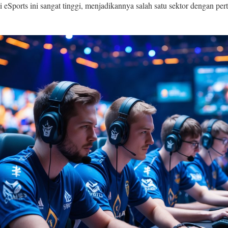
 eSports ini sangat tinggi, menjadikannya salah satu sektor dengan per