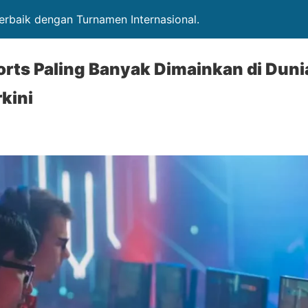
rbaik dengan Turnamen Internasional.
rts Paling Banyak Dimainkan di Duni
kini