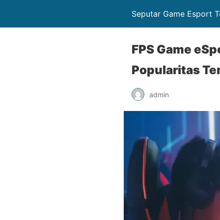
Seputar Game Esport Te
FPS Game eSpo
Popularitas Ter
admin