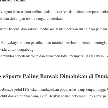
kungan infrastruktur online adalah faktor krusial dalam mempertahank
f dan dukungan teknis sangat diperlukan.
grup Discord, dan saluran media sosial memberikan ruang bagi pemain 
: Banyaknya konten pelatihan dan tutorial membantu pemain meningka
ividu untuk bergabung.
komunitas seperti meet-up dan turnamen lokal memperkuat rasa memiliki
 eSports Paling Banyak Dimainkan di Duni
beberapa judul FPS telah mendapatkan popularitas yang sangat tinggi
titif dan komunitas yang aktif. Berikut adalah beberapa FPS game pa