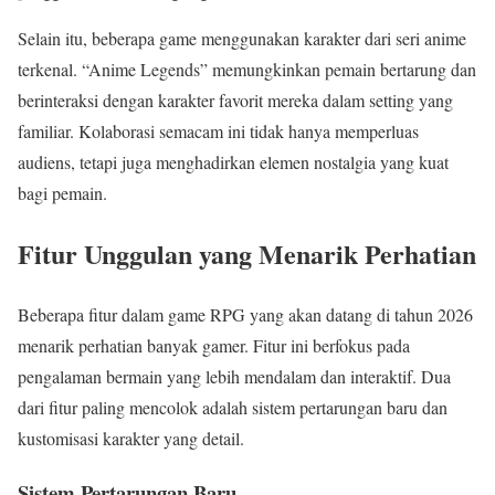
Selain itu, beberapa game menggunakan karakter dari seri anime
terkenal. “Anime Legends” memungkinkan pemain bertarung dan
berinteraksi dengan karakter favorit mereka dalam setting yang
familiar. Kolaborasi semacam ini tidak hanya memperluas
audiens, tetapi juga menghadirkan elemen nostalgia yang kuat
bagi pemain.
Fitur Unggulan yang Menarik Perhatian
Beberapa fitur dalam game RPG yang akan datang di tahun 2026
menarik perhatian banyak gamer. Fitur ini berfokus pada
pengalaman bermain yang lebih mendalam dan interaktif. Dua
dari fitur paling mencolok adalah sistem pertarungan baru dan
kustomisasi karakter yang detail.
Sistem Pertarungan Baru