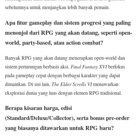
sebelumnya untuk menjangkau lebih banyak pemain.
Apa fitur gameplay dan sistem progresi yang paling
menonjol dari RPG yang akan datang, seperti open-
world, party-based, atau action combat?
Banyak RPG yang akan datang menerapkan open-world dan
sistem pertarungan berbasis aksi.
Final Fantasy XVI
berfokus
pada gameplay cepat dengan berbagai karakter yang dapat
dimainkan. Di sisi lain,
The Elder Scrolls VI
menawarkan
eksplorasi dunia yang luas dengan elemen RPG tradisional.
Berapa kisaran harga, edisi
(Standard/Deluxe/Collector), serta bonus pre-order
yang biasanya ditawarkan untuk RPG baru?