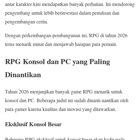
antar karakter kini mendapatkan banyak perhatian. Ini mendorong
pengembang untuk lebih berinvestasi dalam penulisan dan
pengembangan cerita.
Dengan perkembangan-pembangunan ini, RPG di tahun 2026
terus menarik minat dan menjawab harapan para pemain.
RPG Konsol dan PC yang Paling
Dinantikan
Tahun 2026 menjanjikan banyak game RPG menarik untuk
konsol dan PC. Beberapa judul ini sudah dinanti-nantikan oleh
para gamer karena kualitas dan inovasi yang ditawarkan.
Eksklusif Konsol Besar
Beberapa RPG eksklusif untuk konsol besar akan hadir pada