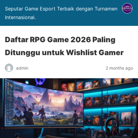
Seputar Game Esport Terbaik dengan Turnamen
Internasional.
Daftar RPG Game 2026 Paling
Ditunggu untuk Wishlist Gamer
admin
2 months ago