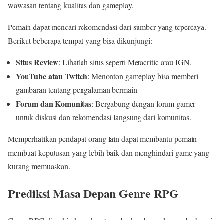
wawasan tentang kualitas dan gameplay.
Pemain dapat mencari rekomendasi dari sumber yang tepercaya.
Berikut beberapa tempat yang bisa dikunjungi:
Situs Review
: Lihatlah situs seperti Metacritic atau IGN.
YouTube atau Twitch
: Menonton gameplay bisa memberi
gambaran tentang pengalaman bermain.
Forum dan Komunitas
: Bergabung dengan forum gamer
untuk diskusi dan rekomendasi langsung dari komunitas.
Memperhatikan pendapat orang lain dapat membantu pemain
membuat keputusan yang lebih baik dan menghindari game yang
kurang memuaskan.
Prediksi Masa Depan Genre RPG