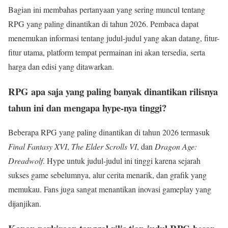
Bagian ini membahas pertanyaan yang sering muncul tentang
RPG yang paling dinantikan di tahun 2026. Pembaca dapat
menemukan informasi tentang judul-judul yang akan datang, fitur-
fitur utama, platform tempat permainan ini akan tersedia, serta
harga dan edisi yang ditawarkan.
RPG apa saja yang paling banyak dinantikan rilisnya
tahun ini dan mengapa hype-nya tinggi?
Beberapa RPG yang paling dinantikan di tahun 2026 termasuk
Final Fantasy XVI
,
The Elder Scrolls VI
, dan
Dragon Age:
Dreadwolf
. Hype untuk judul-judul ini tinggi karena sejarah
sukses game sebelumnya, alur cerita menarik, dan grafik yang
memukau. Fans juga sangat menantikan inovasi gameplay yang
dijanjikan.