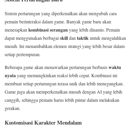
Sistem pertarungan yang diperkenalkan akan mengubah cara
pemain berinteraksi dalam game. Banyak game baru akan
kombinasi serangan
menerapkan
yang lebih dinamis. Pemain
skill
taktik
dapat menggunakan berbagai
dan
untuk mengalahkan
musuh. Ini menambahkan elemen strategi yang lebih besar dalam
setiap pertempuran.
waktu
Beberapa game akan menawarkan pertarungan berbasis
nyata
yang memungkinkan reaksi lebih cepat. Kombinasi ini
membuat setiap pertarungan terasa unik dan lebih menegangkan.
Game juga akan memperkenalkan musuh dengan AI yang lebih
canggih, sehingga pemain harus lebih pintar dalam melakukan
gerakan.
Kustomisasi Karakter Mendalam