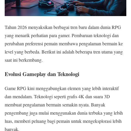
Tahun 2026 menyaksikan berbagai tren baru dalam dunia RPG
yang menarik perhatian para gamer. Pembaruan teknologi dan
perubahan preferensi pemain membawa pengalaman bermain ke
level yang berbeda. Berikut ini adalah beberapa tren utama yang
saat ini berkembang.
Evolusi Gameplay dan Teknologi
Game RPG kini menggabungkan elemen yang lebih interaktif
dan mendalam. Teknologi seperti grafis 4K dan suara 3D
membuat pengalaman bermain semakin nyata. Banyak
pengembang juga mulai menggunakan dunia terbuka yang lebih
luas, memberi peluang bagi pemain untuk mengeksplorasi lebih
banyak.