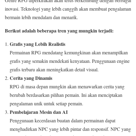
Genre RPG diperkirakan akan terus berkembang dengan berbagai
inovasi. Teknologi yang lebih canggih akan membuat pengalaman
bermain lebih mendalam dan menarik.
Berikut adalah beberapa tren yang mungkin terjadi:
Grafis yang Lebih Realistis
Permainan RPG mendatang kemungkinan akan menampilkan
grafis yang semakin mendekati kenyataan. Penggunaan engine
grafis terbaru akan meningkatkan detail visual.
Cerita yang Dinamis
RPG di masa depan mungkin akan menawarkan cerita yang
berubah berdasarkan pilihan pemain. Ini akan menciptakan
pengalaman unik untuk setiap pemain.
Pembelajaran Mesin dan AI
Penggunaan kecerdasan buatan dalam permainan dapat
menghadirkan NPC yang lebih pintar dan responsif. NPC yang