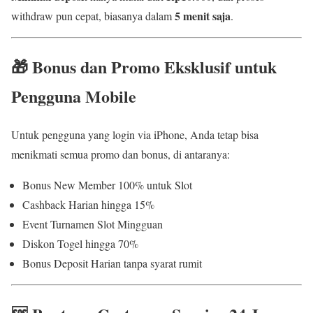
5 menit saja
withdraw pun cepat, biasanya dalam
.
🎁 Bonus dan Promo Eksklusif untuk
Pengguna Mobile
Untuk pengguna yang login via iPhone, Anda tetap bisa
menikmati semua promo dan bonus, di antaranya:
Bonus New Member 100% untuk Slot
Cashback Harian hingga 15%
Event Turnamen Slot Mingguan
Diskon Togel hingga 70%
Bonus Deposit Harian tanpa syarat rumit