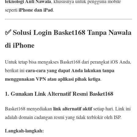
teknologi Anti Nawala
, khususnya untuk pengguna mobile
iPhone dan iPad
seperti
.
✅ Solusi Login Basket168 Tanpa Nawala
di iPhone
Untuk tetap bisa mengakses Basket168 dari perangkat iOS Anda,
cara-cara yang dapat Anda lakukan tanpa
berikut ini
menggunakan VPN atau aplikasi pihak ketiga
.
1. Gunakan Link Alternatif Resmi Basket168
link alternatif aktif
Basket168 menyediakan
setiap hari. Link ini
adalah domain cadangan resmi yang tidak terblokir oleh ISP.
Langkah-langkah: