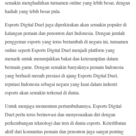
semakin menghadirkan turnamen online yang lebih besar, dengan
hadiah yang lebih besar pula.
Esports Digital Duel juga diperkirakan akan semakin populer di
kalangan pemain dan penonton dari Indonesia. Dengan jumlah
penggemar esports yang terus bertambah di negara ini, turnamen
online seperti Esports Digital Duel menjadi platform yang
menarik untuk menunjukkan bakat dan keterampilan dalam
bermain game. Dengan semakin banyaknya pemain Indonesia
yang berhasil meraih prestasi di ajang Esports Digital Duel,
reputasi Indonesia sebagai negara yang kuat dalam industri
esports akan semakin terkenal di dunia.
Untuk menjaga momentum pertumbuhannya, Esports Digital
Duel perlu terus berinovasi dan menyesuaikan diri dengan
perkembangan teknologi dan tren di dunia esports. Keterlibatan
aktif dari komunitas pemain dan penonton juga sangat penting