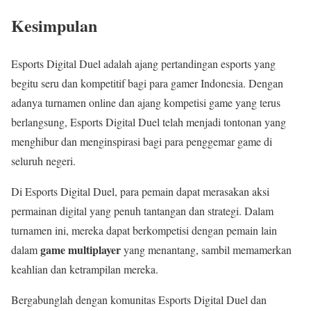
Kesimpulan
Esports Digital Duel adalah ajang pertandingan esports yang
begitu seru dan kompetitif bagi para gamer Indonesia. Dengan
adanya turnamen online dan ajang kompetisi game yang terus
berlangsung, Esports Digital Duel telah menjadi tontonan yang
menghibur dan menginspirasi bagi para penggemar game di
seluruh negeri.
Di Esports Digital Duel, para pemain dapat merasakan aksi
permainan digital yang penuh tantangan dan strategi. Dalam
turnamen ini, mereka dapat berkompetisi dengan pemain lain
game multiplayer
dalam
yang menantang, sambil memamerkan
keahlian dan ketrampilan mereka.
Bergabunglah dengan komunitas Esports Digital Duel dan