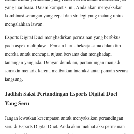
yang luar biasa. Dalam kompetisi ini, Anda akan menyaksikan
kombinasi serangan yang cepat dan strategi yang matang untuk
mengalahkan lawan.
Esports Digital Duel menghadirkan permainan yang berfokus
pada aspek multiplayer. Pemain harus bekerja sama dalam tim
mereka untuk mencapai tujuan bersama dan menghadapi
tantangan yang ada. Dengan demikian, pertandingan menjadi
semakin menarik karena melibatkan interaksi antar pemain secara
langsung.
Jadilah Saksi Pertandingan Esports Digital Duel
Yang Seru
Jangan lewatkan kesempatan untuk menyaksikan pertandingan
seru di Esports Digital Duel. Anda akan melihat aksi permainan