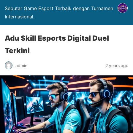
Seputar Game Esport Terbaik dengan Turnamen
Internasional.
Adu Skill Esports Digital Duel
Terkini
admin
2 years ago