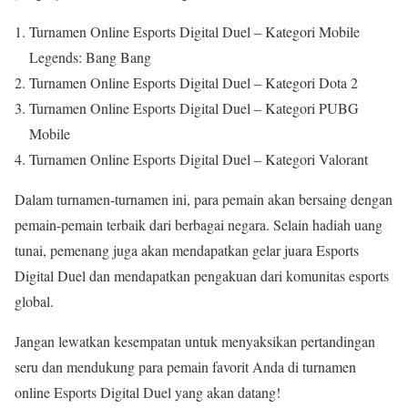
Turnamen Online Esports Digital Duel – Kategori Mobile
Legends: Bang Bang
Turnamen Online Esports Digital Duel – Kategori Dota 2
Turnamen Online Esports Digital Duel – Kategori PUBG
Mobile
Turnamen Online Esports Digital Duel – Kategori Valorant
Dalam turnamen-turnamen ini, para pemain akan bersaing dengan
pemain-pemain terbaik dari berbagai negara. Selain hadiah uang
tunai, pemenang juga akan mendapatkan gelar juara Esports
Digital Duel dan mendapatkan pengakuan dari komunitas esports
global.
Jangan lewatkan kesempatan untuk menyaksikan pertandingan
seru dan mendukung para pemain favorit Anda di turnamen
online Esports Digital Duel yang akan datang!