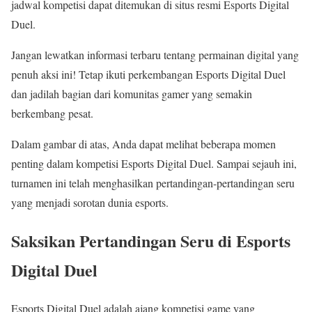
jadwal kompetisi dapat ditemukan di situs resmi Esports Digital
Duel.
Jangan lewatkan informasi terbaru tentang permainan digital yang
penuh aksi ini! Tetap ikuti perkembangan Esports Digital Duel
dan jadilah bagian dari komunitas gamer yang semakin
berkembang pesat.
Dalam gambar di atas, Anda dapat melihat beberapa momen
penting dalam kompetisi Esports Digital Duel. Sampai sejauh ini,
turnamen ini telah menghasilkan pertandingan-pertandingan seru
yang menjadi sorotan dunia esports.
Saksikan Pertandingan Seru di Esports
Digital Duel
Esports Digital Duel adalah ajang kompetisi game yang