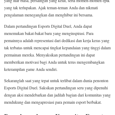
yang luar biasa, persaingan yang ketat, serta momen-momen epik
yang tak terlupakan. Ajak teman-teman Anda dan nikmati
pengalaman menegangkan dan menghibur ini bersama.
Dalam pertandingan Esports Digital Duel, Anda dapat
menemukan bakat-bakat baru yang menginspirasi. Para
pemainnya adalah representasi dari dedikasi dan kerja keras yang
tak terbatas untuk mencapai tingkat kepandaian yang tinggi dalam
permainan mereka. Menyaksikan pertandingan ini dapat
memberikan motivasi bagi Anda untuk terus mengembangkan
keterampilan game Anda sendiri.
Sekaranglah saat yang tepat untuk terlibat dalam dunia penonton
Esports Digital Duel. Saksikan pertandingan seru yang dipenuhi
dengan aksi mendebarkan dan jadilah bagian dari komunitas yang
mendukung dan mengapresiasi para pemain esport berbakat.