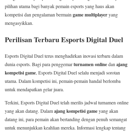
pilihan utama bagi banyak pemain esports yang haus akan
game multiplayer
kompetisi dan pengalaman bermain
yang
mengasyikkan.
Perilisan Terbaru Esports Digital Duel
Esports Digital Duel terus menghadirkan inovasi terbaru dalam
turnamen online
ajang
dunia esports. Bagi para penggemar
dan
kompetisi game
, Esports Digital Duel selalu menjadi sorotan
utama. Dalam kompetisi ini, pemain-pemain handal berlomba
untuk mendapatkan gelar juara.
Terkini, Esports Digital Duel telah merilis jadwal turnamen online
ajang kompetisi game
yang akan datang. Dalam
yang akan
datang ini, para pemain akan bertanding dengan penuh semangat
untuk menunjukkan keahlian mereka. Informasi lengkap tentang